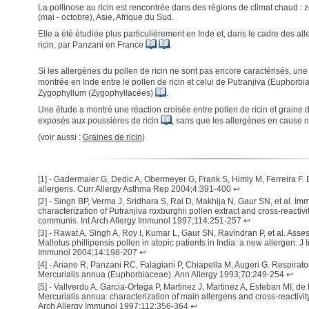
La pollinose au ricin est rencontrée dans des régions de climat chaud 
(mai - octobre), Asie, Afrique du Sud.
Elle a été étudiée plus particulièrement en Inde et, dans le cadre des al
ricin, par Panzani en France
.
Si les allergènes du pollen de ricin ne sont pas encore caractérisés, une 
montrée en Inde entre le pollen de ricin et celui de Putranjiva (Euphorb
Zygophyllum (Zygophyllacées)
.
Une étude a montré une réaction croisée entre pollen de ricin et graine d
exposés aux poussières de ricin
, sans que les allergènes en cause n
(voir aussi :
Graines de ricin
)
[
1
] -
Gadermaier G, Dedic A, Obermeyer G, Frank S, Himly M, Ferreira F. 
allergens. Curr Allergy Asthma Rep 2004;4:391-400
↩
[
2
] -
Singh BP, Verma J, Sridhara S, Rai D, Makhija N, Gaur SN, et al. I
characterization of Putranjiva roxburghii pollen extract and cross-reactivi
communis. Int Arch Allergy Immunol 1997;114:251-257
↩
[
3
] -
Rawat A, Singh A, Roy I, Kumar L, Gaur SN, Ravindran P, et al. Assess
Mallotus phillipensis pollen in atopic patients in India: a new allergen. J I
Immunol 2004;14:198-207
↩
[
4
] -
Ariano R, Panzani RC, Falagiani P, Chiapella M, Augeri G. Respiratory
Mercurialis annua (Euphorbiaceae). Ann Allergy 1993;70:249-254
↩
[
5
] -
Vallverdu A, Garcia-Ortega P, Martinez J, Martinez A, Esteban MI, de 
Mercurialis annua: characterization of main allergens and cross-reactivity
Arch Allergy Immunol 1997;112:356-364
↩