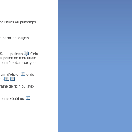
de l’hiver au printemps
le parmi des sujets
 % des patients
. Cela
du pollen de mercuriale,
encontrées dans ce type
cin, d’olivier
et de
..)
.
raine de ricin ou latex
aliments végétaux
.