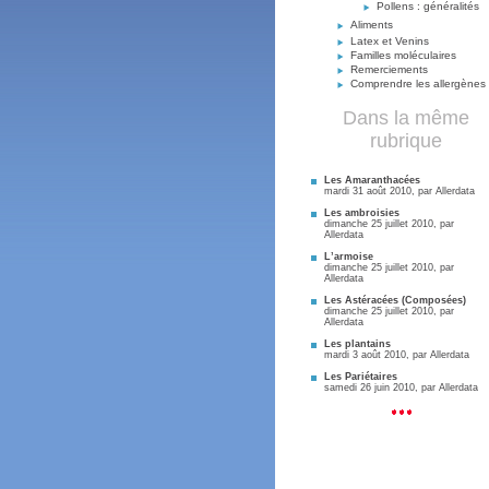
Pollens : généralités
Aliments
Latex et Venins
Familles moléculaires
Remerciements
Comprendre les allergènes
Dans la même
rubrique
Les Amaranthacées
mardi 31 août 2010, par
Allerdata
Les ambroisies
dimanche 25 juillet 2010, par
Allerdata
L’armoise
dimanche 25 juillet 2010, par
Allerdata
Les Astéracées (Composées)
dimanche 25 juillet 2010, par
Allerdata
Les plantains
mardi 3 août 2010, par
Allerdata
Les Pariétaires
samedi 26 juin 2010, par
Allerdata