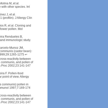
Molina M, et al.
 with other species. Int
nez J, et al.
profilin). J Allergy Clin
os R, et al. Cloning and
flower pollen. Mol
vira Rendueles B,
l and immunologic study.
Barcelo-Munoz JM,
 communis (castor bean):
 1999;29:1265-1275
↩
cross-reactivity between
us communis, and pollen of
ma Proc 2002;23:141-147
ira F. Pollen-food
point of view. Allergy
us communis) pollen in
n Immunol 1997;7:169-174
cross-reactivity between
us communis, and pollen of
ma Proc 2002;23:141-147