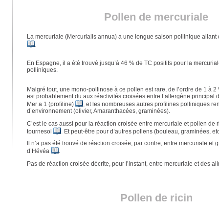
Pollen de mercuriale
La mercuriale (Mercurialis annua) a une longue saison pollinique allant 
.
En Espagne, il a été trouvé jusqu’à 46 % de TC positifs pour la mercuria
polliniques.
Malgré tout, une mono-pollinose à ce pollen est rare, de l’ordre de 1 à 2
est probablement du aux réactivités croisées entre l’allergène principal 
Mer a 1 (profiline)
, et les nombreuses autres profilines polliniques r
d’environnement (olivier, Amaranthacées, graminées).
C’est le cas aussi pour la réaction croisée entre mercuriale et pollen de ri
tournesol
. Et peut-être pour d’autres pollens (bouleau, graminées, etc
Il n’a pas été trouvé de réaction croisée, par contre, entre mercuriale et g
d’Hévéa
.
Pas de réaction croisée décrite, pour l’instant, entre mercuriale et des 
Pollen de ricin