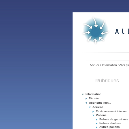
Accueil
/
Information
/
Aller pl
Rubriques
Information
Débuter
Aller plus loin...
Aériens
Environnement intérieur
Pollens
Pollens de graminées
Pollens d’arbres
Autres pollens