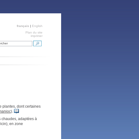
français
|
English
Plan du site
imprimer
rcher
 plantes, dont certaines
manioc
).
ns chaudes, adaptées à
 ricin), en zone