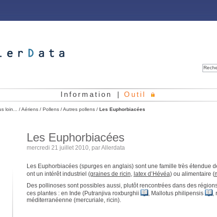
Reche
Information
|
Outil
us loin...
/
Aériens
/
Pollens
/
Autres pollens
/
Les Euphorbiacées
Les Euphorbiacées
mercredi 21 juillet 2010, par
Allerdata
Les Euphorbiacées (spurges en anglais) sont une famille très étendue de
ont un intérêt industriel (
graines de ricin
,
latex d’Hévéa
) ou alimentaire (
Des pollinoses sont possibles aussi, plutôt rencontrées dans des régio
ces plantes : en Inde (Putranjiva roxburghii
, Mallotus philipensis
,
méditerranéenne (mercuriale, ricin).