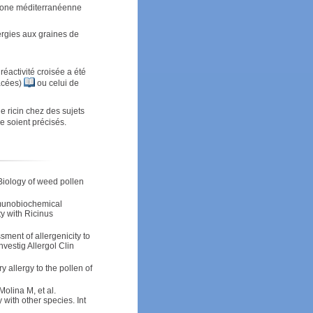
: zone méditerranéenne
lergies aux graines de
réactivité croisée a été
iacées)
ou celui de
e ricin chez des sujets
e soient précisés.
Biology of weed pollen
mmunobiochemical
ty with Ricinus
ment of allergenicity to
nvestig Allergol Clin
 allergy to the pollen of
Molina M, et al.
 with other species. Int