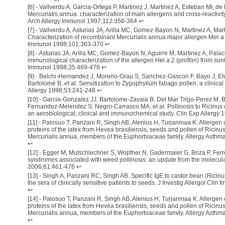
[
6
] -
Vallverdu A, Garcia-Ortega P, Martinez J, Martinez A, Esteban MI, de 
Mercurialis annua: characterization of main allergens and cross-reactivity
Arch Allergy Immunol 1997;112:356-364
↩
[
7
] -
Vallverdu A, Asturias JA, Arilla MC, Gomez-Bayon N, Martinez A, Marti
Characterization of recombinant Mercurialis annua major allergen Mer a 1 (
Immunol 1998;101:363-370
↩
[
8
] -
Asturias JA, Arilla MC, Gomez-Bayon N, Aguirre M, Martinez A, Palaci
immunological characterization of the allergen Hel a 2 (profilin) from sun
Immunol 1998;35:469-478
↩
[
9
] -
Belchi-Hernandez J, Moreno-Grau S, Sanchez-Gascon F, Bayo J, El
Bartolomé B, et al. Sensitization to Zygophyllum fabago pollen: a clinica
Allergy 1998;53:241-248
↩
[
10
] -
Garcia-Gonzalez JJ, Bartolome-Zavala B, Del Mar Trigo-Perez M, 
Fernandez-Melendez S, Negro-Carrasco MA, et al. Pollinosis to Ricinus
an aerobiological, clinical and immunochemical study. Clin Exp Allergy
[
11
] -
Palosuo T, Panzani R, Singh AB, Alenius H, Turjanmaa K. Allergen 
proteins of the latex from Hevea brasiliensis, seeds and pollen of Ricin
Mercurialis annua, members of the Euphorbiaceae family. Allergy Asth
↩
[
12
] -
Egger M, Mutschlechner S, Wopfner N, Gadermaier G, Briza P, Ferre
syndromes associated with weed pollinosis: an update from the molecular 
2006;61:461-476
↩
[
13
] -
Singh A, Panzani RC, Singh AB. Specific IgE to castor bean (Ricin
the sera of clinically sensitive patients to seeds. J Investig Allergol Cli
↩
[
14
] -
Palosuo T, Panzani R, Singh AB, Alenius H, Turjanmaa K. Allergen 
proteins of the latex from Hevea brasiliensis, seeds and pollen of Ricin
Mercurialis annua, members of the Euphorbiaceae family. Allergy Asth
↩