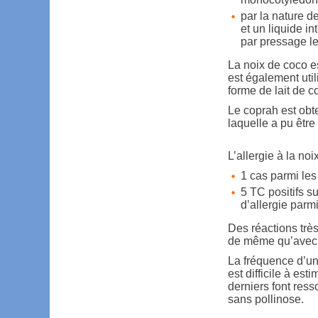
par la nature d
et un liquide in
par pressage le
La noix de coco es
est également uti
forme de lait de c
Le coprah est obte
laquelle a pu être
L’allergie à la noi
1 cas parmi les
5 TC positifs s
d’allergie par
Des réactions trè
de même qu’avec l
La fréquence d’une
est difficile à es
derniers font ress
sans pollinose.