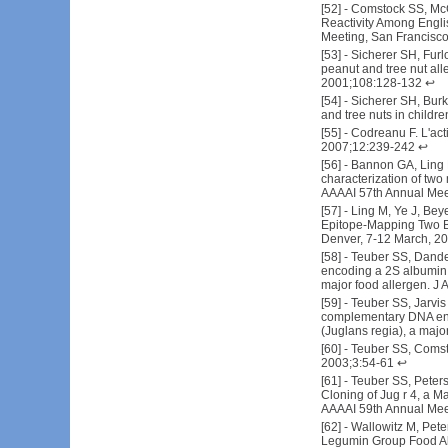
[
52
] -
Comstock SS, McG
Reactivity Among Engli
Meeting, San Francisco
[
53
] -
Sicherer SH, Furl
peanut and tree nut alle
2001;108:128-132
↩
[
54
] -
Sicherer SH, Burk
and tree nuts in childr
[
55
] -
Codreanu F. L'acti
2007;12:239-242
↩
[
56
] -
Bannon GA, Ling 
characterization of two
AAAAI 57th Annual Mee
[
57
] -
Ling M, Ye J, Beye
Epitope-Mapping Two Bl
Denver, 7-12 March, 20
[
58
] -
Teuber SS, Dande
encoding a 2S albumin s
major food allergen. J
[
59
] -
Teuber SS, Jarvis
complementary DNA encod
(Juglans regia), a majo
[
60
] -
Teuber SS, Comsto
2003;3:54-61
↩
[
61
] -
Teuber SS, Peters
Cloning of Jug r 4, a 
AAAAI 59th Annual Meet
[
62
] -
Wallowitz M, Pete
Legumin Group Food All