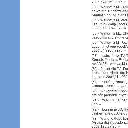
2006;54:8369-8375
↩
[
63
] -
Wallowitz ML, Teu
of Walnut, Cashew, and
Annual Meeting, San Fr
[
64
] -
Wallowitz M, Pete
Legumin Group Food All
2006;54:8369-8375
↩
[
65
] -
Wallowitz ML, Che
basophils and shows cro
[
66
] -
Wallowitz M, Pete
Legumin Group Food All
2006;54:8369-8375
↩
[
67
] -
Leshchinsky TV, T
Kernels (Juglans Regia)
AAAAI 58th Annual Meet
[
68
] -
Pastorello EA, Fari
protein and vicilin are i
Immunol 2004;114:908
[
69
] -
Rancé F, Bidat E,
without associated pea
[
70
] -
Giovannini-Chami L
croisée probable entre 
[
71
] -
Roux KH, Teuber S
244
↩
[
72
] -
Hourihane JO, Har
cashew allergy. Allerg
[
73
] -
Wang F, Robotham
(Anacardium occidentale
2003;132:27-39
↩