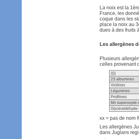
La noix est la 1è
France, les donnée
coque dans les st
place la noix au 
dues à des fruits 
Les allergènes d
Plusieurs allergèn
celles provenant d
{{}}
2S albumines
Vicilines
Légumines
Profilines
Mn superoxyde 
Glycéraldéhyde
xx = pas de nom IU
Les allergènes Ju
dans Juglans reg