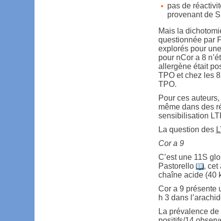
pas de réactivi
provenant de 
Mais la dichotomi
questionnée par 
explorés pour une p
pour nCor a 8 n’é
allergène était po
TPO et chez les 8
TPO.
Pour ces auteurs, 
même dans des ré
sensibilisation LT
La question des
L
Cor a 9
C’est une 11S glo
Pastorello
, cet
chaîne acide (40 
Cor a 9 présente
h 3 dans l’arachid
La prévalence de p
positifs/14 obser