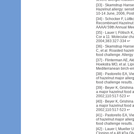
[
33
] -
Skamstrup Hansen 
Hazelnut allergy: sensi
10-14 June, 2006, Post
[
34
] -
Schocker F, Lüttk
Recombinant Hazelnut LT
AAAAI 59th Annual Meet
[
35
] -
Lauer I, Fötisch K
Cor a 11: Molecular char
2004;383:327-334
↩
[
36
] -
Skamstrup Hansen
C, et al. Roasted hazel
food challenge. Allerg
[
37
] -
Flinterman AE, A
Hoekstra MO, et al. Lipi
Mediterranean birch-en
[
38
] -
Pastorello EA, Viet
of hazelnut major allerg
food challenge results
[
39
] -
Beyer K, Grishina 
a major hazelnut food a
2002;110:517-523
↩
[
40
] -
Beyer K, Grishina 
a major hazelnut food a
2002;110:517-523
↩
[
41
] -
Pastorello EA, Viet
of hazelnut major allerg
food challenge results
[
42
] -
Lauer I, Mueller 
Cloning of a 48 kDa Gl