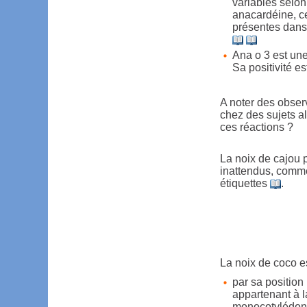
variables selon
anacardéine, ce
présentes dans 
Ana o 3 est un
Sa positivité e
A noter des observ
chez des sujets a
ces réactions ?
La noix de cajou 
inattendus, comme
étiquettes
.
La noix de coco est
par sa position 
appartenant à l
monocotylédon