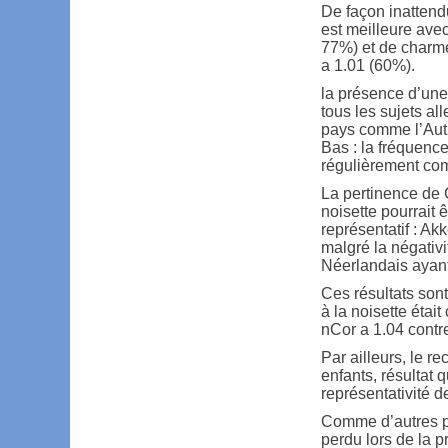
De façon inattend
est meilleure ave
77%) et de charme
a 1.01 (60%).
la présence d’une
tous les sujets al
pays comme l’Autr
Bas : la fréquence
régulièrement co
La pertinence de C
noisette pourrait 
représentatif : Ak
malgré la négativi
Néerlandais ayant
Ces résultats sont
à la noisette étai
nCor a 1.04 contr
Par ailleurs, le r
enfants, résultat 
représentativité d
Comme d’autres pro
perdu lors de la p