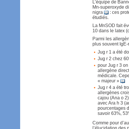
L’équipe de Bann
Mn-superoxyde di
nigra
: ces pro
étudiés.
La MnSOD fait évo
10 dans le latex (
Parmi les allergè
plus souvent IgE-r
Jug r 1 a été d
Jug r 2 chez 
pour Jug r 3 on
allergène direc
médicale. Cepe
« majeur »
Jug r 4 a été t
allergènes croi
cajou (Ana o 2
avec Ara h 3 (
pourcentages d’
savoir 63%, 53
Comme pour d’autr
l’élucidation des 