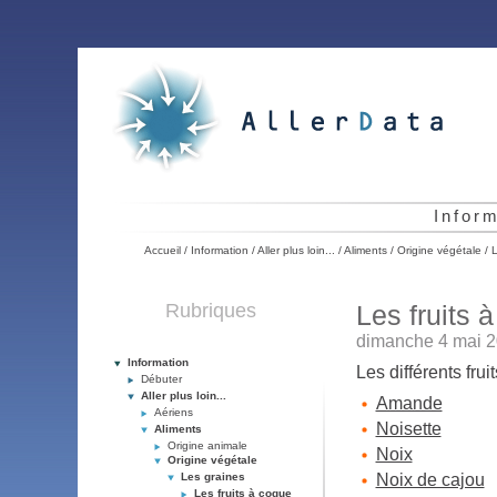
Infor
Accueil
/
Information
/
Aller plus loin...
/
Aliments
/
Origine végétale
/
L
Rubriques
Les fruits 
dimanche 4 mai 2
Information
Les différents fru
Débuter
Aller plus loin...
Amande
Aériens
Noisette
Aliments
Origine animale
Noix
Origine végétale
Les graines
Noix de cajou
Les fruits à coque