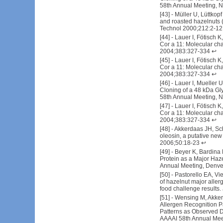
58th Annual Meeting, N
[
43
] -
Müller U, Lüttkopf
and roasted hazelnuts (
Technol 2000;212:2-12
[
44
] -
Lauer I, Fötisch K
Cor a 11: Molecular char
2004;383:327-334
↩
[
45
] -
Lauer I, Fötisch K
Cor a 11: Molecular char
2004;383:327-334
↩
[
46
] -
Lauer I, Mueller 
Cloning of a 48 kDa Gl
58th Annual Meeting, N
[
47
] -
Lauer I, Fötisch K
Cor a 11: Molecular char
2004;383:327-334
↩
[
48
] -
Akkerdaas JH, Scho
oleosin, a putative new
2006;50:18-23
↩
[
49
] -
Beyer K, Bardina 
Protein as a Major Haz
Annual Meeting, Denver
[
50
] -
Pastorello EA, Viet
of hazelnut major allerg
food challenge results
[
51
] -
Wensing M, Akkerd
Allergen Recognition Pa
Patterns as Observed 
AAAAI 58th Annual Meet