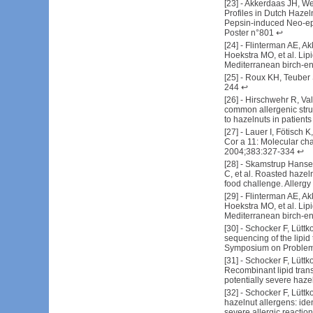
[
23
] -
Akkerdaas JH, Wen
Profiles in Dutch Hazel
Pepsin-induced Neo-ep
Poster n°801
↩
[
24
] -
Flinterman AE, A
Hoekstra MO, et al. Lipi
Mediterranean birch-en
[
25
] -
Roux KH, Teuber S
244
↩
[
26
] -
Hirschwehr R, Vale
common allergenic struc
to hazelnuts in patients
[
27
] -
Lauer I, Fötisch K
Cor a 11: Molecular char
2004;383:327-334
↩
[
28
] -
Skamstrup Hansen
C, et al. Roasted hazel
food challenge. Allerg
[
29
] -
Flinterman AE, A
Hoekstra MO, et al. Lipi
Mediterranean birch-en
[
30
] -
Schocker F, Lüttk
sequencing of the lipid 
Symposium on Problems
[
31
] -
Schocker F, Lüttko
Recombinant lipid transf
potentially severe haze
[
32
] -
Schocker F, Lüttk
hazelnut allergens: iden
severe allergic reactio