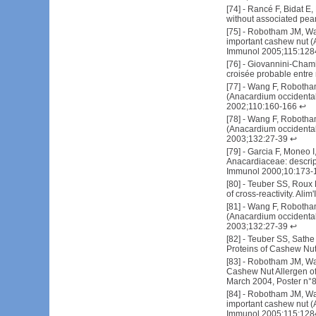
[
74
] -
Rancé F, Bidat E,
without associated pea
[
75
] -
Robotham JM, Wan
important cashew nut (A
Immunol 2005;115:128
[
76
] -
Giovannini-Chami L
croisée probable entre 
[
77
] -
Wang F, Robotham
(Anacardium occidental) 
2002;110:160-166
↩
[
78
] -
Wang F, Robotham
(Anacardium occidentale
2003;132:27-39
↩
[
79
] -
Garcia F, Moneo I,
Anacardiaceae: descript
Immunol 2000;10:173-
[
80
] -
Teuber SS, Roux 
of cross-reactivity. Alim
[
81
] -
Wang F, Robotham
(Anacardium occidentale
2003;132:27-39
↩
[
82
] -
Teuber SS, Sathe 
Proteins of Cashew Nut
[
83
] -
Robotham JM, Wang
Cashew Nut Allergen of
March 2004, Poster n°
[
84
] -
Robotham JM, Wan
important cashew nut (A
Immunol 2005;115:128