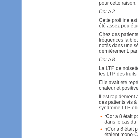
pour cette raison,
Cor a 2
Cette profiline es
été assez peu étu
Chez des patients 
fréquences faible
notés dans une sé
dernièrement, pa
Cor a 8
La LTP de noiset
les LTP des fruit
Elle avait été re
chaleur et positiv
Il est rapidement a
des patients vis à
syndrome LTP obs
rCor a 8 était 
dans le cas du
nCor a 8 était 
étaient mono-C