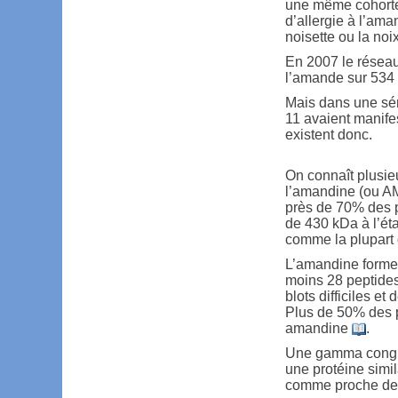
une même cohorte 
d’allergie à l’am
noisette ou la noix
En 2007 le réseau 
l’amande sur 534
Mais dans une sér
11 avaient manif
existent donc.
On connaît plusi
l’amandine (ou AM
près de 70% des 
de 430 kDa à l’éta
comme la plupart
L’amandine forme
moins 28 peptides
blots difficiles e
Plus de 50% des pa
amandine
.
Une gamma conglu
une protéine simil
comme proche de