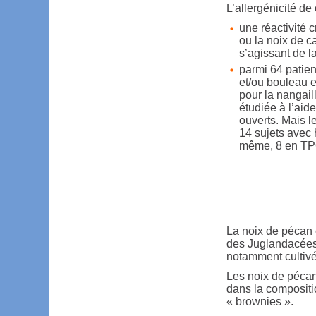
L’allergénicité de
une réactivité c
ou la noix de ca
s’agissant de l
parmi 64 patien
et/ou bouleau et
pour la nangail
étudiée à l’aid
ouverts. Mais l
14 sujets avec 
même, 8 en TPO 
La noix de pécan e
des Juglandacées.
notamment cultivé
Les noix de pécan
dans la compositi
« brownies ».