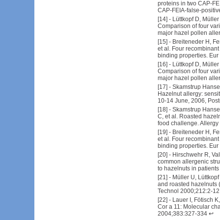
proteins in two CAP-FE
CAP-FEIA-false-positiv
[
14
] -
Lüttkopf D, Mülle
Comparison of four vari
major hazel pollen all
[
15
] -
Breiteneder H, F
et al. Four recombinant 
binding properties. Eu
[
16
] -
Lüttkopf D, Mülle
Comparison of four vari
major hazel pollen all
[
17
] -
Skamstrup Hansen 
Hazelnut allergy: sensi
10-14 June, 2006, Post
[
18
] -
Skamstrup Hansen
C, et al. Roasted hazel
food challenge. Allerg
[
19
] -
Breiteneder H, F
et al. Four recombinant 
binding properties. Eu
[
20
] -
Hirschwehr R, Vale
common allergenic struc
to hazelnuts in patients
[
21
] -
Müller U, Lüttkopf
and roasted hazelnuts (
Technol 2000;212:2-12
[
22
] -
Lauer I, Fötisch K
Cor a 11: Molecular char
2004;383:327-334
↩