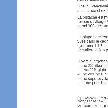
Une IgE-réactivité
simultanée chez l
La pistache est m
réseau d’Allergo-
parmi 900 déclara
La plupart des réa
vues dans le cadre
syndrome LTP. Il e
une allergie à la 
Divers allergènes 
–
une 2S albumine
–
deux 11S globuli
–
une viciline Pis 
–
une superoxyde
–
et une possible
[
1
] -
Codreanu F. L'activi
2007;12:239-242
↩
[
2
] -
Tawde P, Venkates