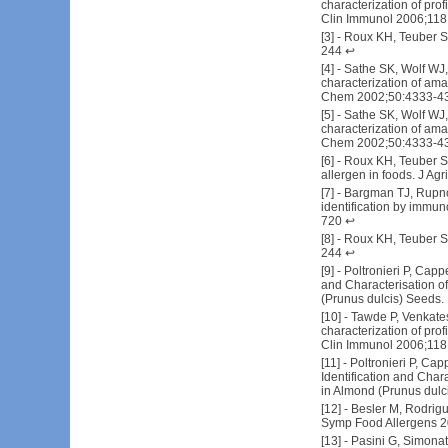
characterization of prof
Clin Immunol 2006;118
[
3
] -
Roux KH, Teuber SS
244
↩
[
4
] -
Sathe SK, Wolf WJ
characterization of ama
Chem 2002;50:4333-4
[
5
] -
Sathe SK, Wolf WJ
characterization of ama
Chem 2002;50:4333-4
[
6
] -
Roux KH, Teuber SS
allergen in foods. J A
[
7
] -
Bargman TJ, Rupnow
identification by immun
720
↩
[
8
] -
Roux KH, Teuber SS
244
↩
[
9
] -
Poltronieri P, Capp
and Characterisation o
(Prunus dulcis) Seeds.
[
10
] -
Tawde P, Venkate
characterization of prof
Clin Immunol 2006;118
[
11
] -
Poltronieri P, Cap
Identification and Cha
in Almond (Prunus dulc
[
12
] -
Besler M, Rodrigue
Symp Food Allergens 2
[
13
] -
Pasini G, Simonat