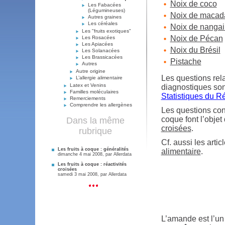
Noix de coco
Les Fabacées
(Légumineuses)
Noix de macad
Autres graines
Les céréales
Noix de nangai
Les "fruits exotiques"
Noix de Pécan
Les Rosacées
Les Apiacées
Noix du Brésil
Les Solanacées
Les Brassicacées
Pistache
Autres
Autre origine
Les questions rela
L’allergie alimentaire
Latex et Venins
diagnostiques sont 
Familles moléculaires
Statistiques du R
Remerciements
Comprendre les allergènes
Les questions conc
coque font l’objet 
Dans la même
croisées
.
rubrique
Cf. aussi les artic
Les fruits à coque : généralités
alimentaire
.
dimanche 4 mai 2008, par
Allerdata
Les fruits à coque : réactivités
croisées
samedi 3 mai 2008, par
Allerdata
L’amande est l’un