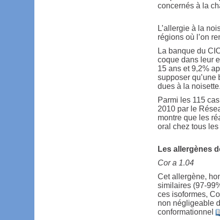
concernés à la cha
L’allergie à la no
régions où l’on r
La banque du CICB
coque dans leur e
15 ans et 9,2% ap
supposer qu’une b
dues à la noisette
Parmi les 115 cas 
2010 par le Résea
montre que les réa
oral chez tous les
Les allergènes de
Cor a 1.04
Cet allergène, ho
similaires (97-99%
ces isoformes, Cor 
non négligeable d
conformationnel