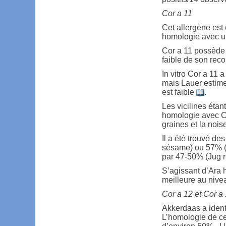
Cor a 11
Cet allergène es
homologie avec un
Cor a 11 possède 
faible de son rec
In vitro Cor a 11 
mais Lauer estime,
est faible
.
Les vicilines étan
homologie avec Cor
graines et la noise
Il a été trouvé de
sésame) ou 57% (A
par 47-50% (Jug r
S’agissant d’Ara h
meilleure au nive
Cor a 12 et Cor a
Akkerdaas a ident
L’homologie de ce