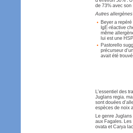
d’environ 50% . Un
de 73% avec son
Autres allergènes
Beyer a repéré 
IgE-réactive ch
même allergène 
lui est une HS
Pastorello sug
précurseur d’u
avait été trouv
L’essentiel des tr
Juglans regia. m
sont douées d’alle
espèces de noix av
Le genre Juglans f
aux Fagales. Les n
ovata et Carya la