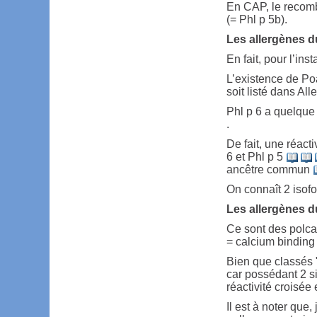
En CAP, le recomb
(= Phl p 5b).
Les allergènes d
En fait, pour l’inst
L’existence de Poa
soit listé dans Al
Phl p 6 a quelque
.
De fait, une réact
6 et Phl p 5
ancêtre commun
On connaît 2 isofo
Les allergènes d
Ce sont des polcal
= calcium binding 
Bien que classés
car possédant 2 si
réactivité croisée
Il est à noter que