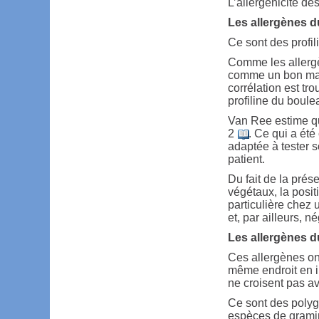
L’allergénicité de
Les allergènes d
Ce sont des profil
Comme les allerg
comme un bon mar
corrélation est tro
profiline du boul
Van Ree estime que
2
. Ce qui a ét
adaptée à tester 
patient.
Du fait de la prés
végétaux, la posit
particulière chez 
et, par ailleurs, n
Les allergènes d
Ces allergènes on
même endroit en i
ne croisent pas a
Ce sont des polyg
espèces de gramin