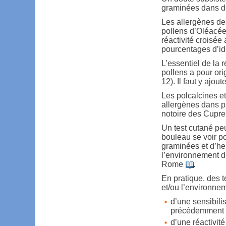
graminées dans d’
Les allergènes de
pollens d’Oléacé
réactivité croisé
pourcentages d’ide
L’essentiel de la 
pollens a pour ori
12). Il faut y ajou
Les polcalcines et
allergènes dans pr
notoire des Cupre
Un test cutané peu
bouleau se voir po
graminées et d’he
l’environnement d
Rome
.
En pratique, des t
et/ou l’environnem
d’une sensibili
précédemment 
d’une réactivit