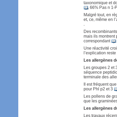
taxonomique et do
, 66% Pas n 1-
Malgré tout, en rè
et, ce, même en 
.
Des recombinants 
mais ils montrent p
correspondant
Une réactivité cro
l’explication res
Les allergènes d
Les groupes 2 et 
séquence peptidiq
terminale des all
Il est fréquent qu
pour Phl p2 et 3
Les pollens de gr
que les graminée
Les allergènes d
Les travaux récen