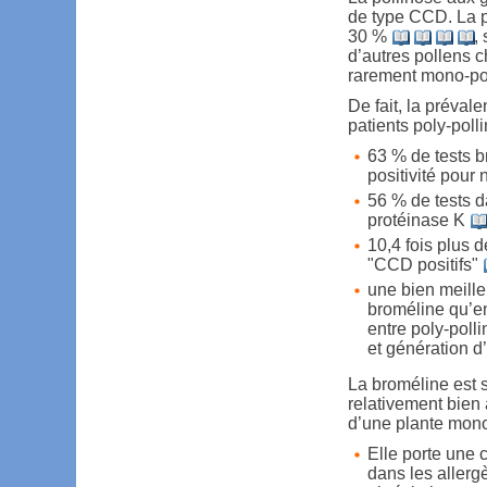
de type CCD. La pr
30 %
,
d’autres pollens 
rarement mono-po
De fait, la préva
patients poly-polli
63 % de tests b
positivité pour
56 % de tests d
protéinase K
10,4 fois plus d
"CCD positifs"
une bien meilleu
broméline qu’en
entre poly-polli
et génération d
La broméline est s
relativement bien
d’une plante mon
Elle porte une
dans les allerg