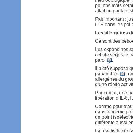
méthodologique : 
pollens mais serai
affaiblie par la d
Fait important : j
LTP dans les pol
Les allergènes d
Ce sont des bêta
Les expansines so
cellule végétale 
paroi
.
Il a été supposé 
papain-like
cont
allergènes du gr
d’une réelle acti
Par contre, une ac
libération d’IL-8,
Comme pour d’autr
dans le même pol
un point isoélectr
différente aussi e
La réactivité cro