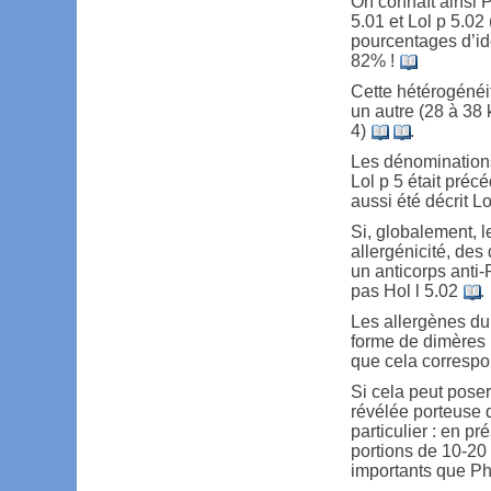
On connaît ainsi P
5.01 et Lol p 5.0
pourcentages d’ide
82% !
Cette hétérogénéi
un autre (28 à 38 
4)
.
Les dénominations 
Lol p 5 était préc
aussi été décrit L
Si, globalement, 
allergénicité, des
un anticorps anti-
pas Hol l 5.02
.
Les allergènes du
forme de dimères
que cela correspo
Si cela peut poser
révélée porteuse 
particulier : en p
portions de 10-20
importants que P