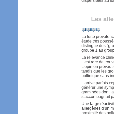
dispersibles au l
Les all
La forte prévalenc
étude très poussé
distingue des "gr
groupe 1 au group
La relevance clini
il est rare de tro
L’opinion prévaut
tandis que les gro
pollinique sans in
Il arrive parfois 
générer une sympto
graminées dont la 
s’accompagnait pa
Une large réactivi
allergènes d’un mê
proximité des poll