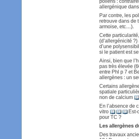
pollens : contrair
allergénique dans 
Par contre, les po
retrouve dans de t
armoise, etc…).
Cette particularité
(d’allergénicité ?
d’une polysensibil
si le patient est 
Ainsi, bien que l’
pas très élevée (
entre Phl p 7 et B
allergènes : un seu
Certains allergèn
spatiale particuli
non de calcium
En l’absence de ca
vitro
Est-c
pour TC ?
Les allergènes d
Des travaux ancie