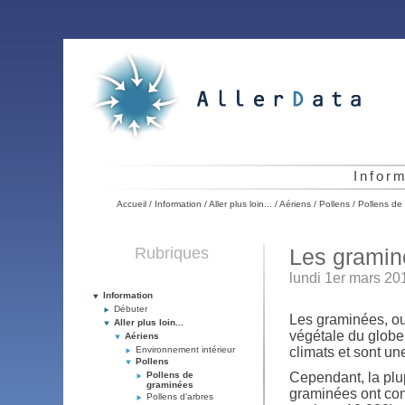
Infor
Accueil
/
Information
/
Aller plus loin...
/
Aériens
/
Pollens
/
Pollens de
Rubriques
Les grami
lundi 1er mars 20
Information
Débuter
Les graminées, ou
Aller plus loin...
végétale du globe
Aériens
Environnement intérieur
climats et sont u
Pollens
Pollens de
Cependant, la plu
graminées
graminées ont con
Pollens d’arbres