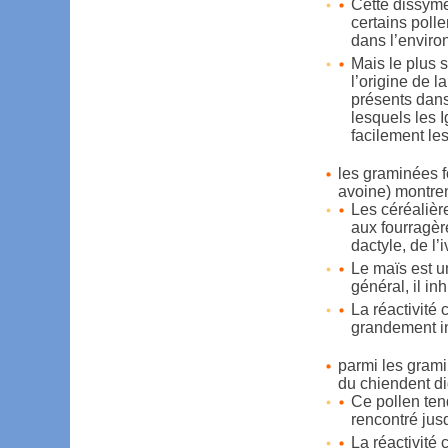
Cette dissymé
certains poll
dans l’enviro
Mais le plus s
l’origine de l
présents dans
lesquels les I
facilement les
les graminées f
avoine) montren
Les céréalièr
aux fourragère
dactyle, de l’
Le maïs est u
général, il i
La réactivité
grandement i
parmi les grami
du chiendent di
Ce pollen ten
rencontré jus
La réactivité