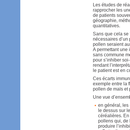
Les études de réac
rapprocher les un
de patients souve
géographie, méthod
quantitatives.
Sans que cela se t
nécessaires d’un p
pollen seraient a
A permettant une i
sans commune mes
pour s’inhiber so
rendant l’interprét
le patient est en 
Ces écarts immuno
exemple entre la 
pollen de maïs et
Une vue d’ensembl
en général, les
le dessus sur l
céréalières. En
pollens qui, de
produire l’inhib