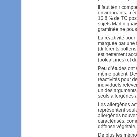
Il faut tenir comp
environnants, même
10,8 % de TC posi
sujets Martiniquai
graminée ne pouss
La réactivité pour
marquée par une fo
(différents pollen
est nettement accr
(polcalcines) et d
Peu d’études ont s
même patient. Des 
réactivités pour d
individuels relèv
un des arguments 
seuls allergènes a
Les allergènes ac
représentent seul
allergènes nouvea
caractérisés, com
défense végétale,
De plus les méthod