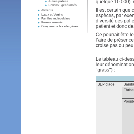
quelque 10 000), 
Autres pollens
Pollens : généralités
Il est certain qu
Aliments
Latex et Venins
espèces, par exemp
Familles moléculaires
diversité des pol
Remerciements
patient et donc d
Comprendre les allergènes
Ce pourrait être l
l’aire de présence
croise pas ou peu
Le tableau ci-des
leur dénomination 
"grass") :
BEP clade
Bambu
Ehrha
Pooïd