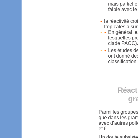
mais partiell
faible avec l
la réactivité c
tropicales a su
En général le
lesquelles pr
clade PACC)
Les études de
ont donné des
classificatio
Réact
gr
Parmi les groupes 
que dans les grami
avec d’autres poll
et 6.
Un doute subsiste