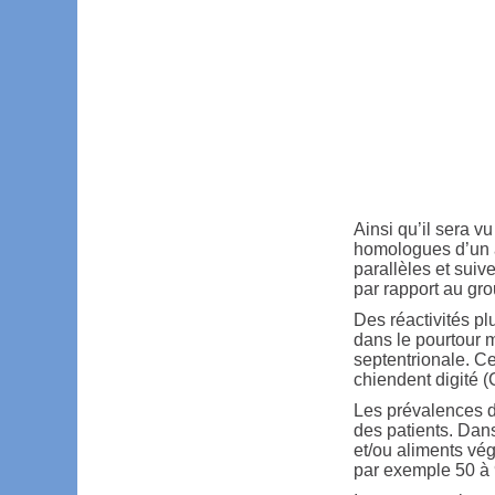
Ainsi qu’il sera v
homologues d’un a
parallèles et suiv
par rapport au gro
Des réactivités pl
dans le pourtour 
septentrionale. C
chiendent digité 
Les prévalences d
des patients. Dans
et/ou aliments vé
par exemple 50 à 9