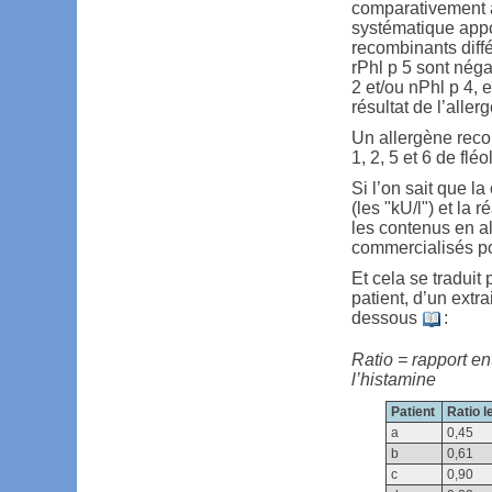
comparativement a
systématique appo
recombinants diff
rPhl p 5 sont néga
2 et/ou nPhl p 4,
résultat de l’aller
Un allergène reco
1, 2, 5 et 6 de flé
Si l’on sait que la
(les "kU/l") et la 
les contenus en al
commercialisés po
Et cela se tradui
patient, d’un extra
dessous
:
Ratio = rapport en
l’histamine
Patient
Ratio l
a
0,45
b
0,61
c
0,90