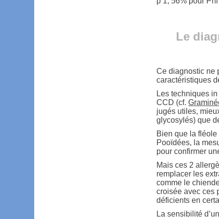
p 1, 56% pour Phl 
Le diag
Ce diagnostic ne 
caractéristiques 
Les techniques in 
CCD (cf.
Graminé
jugés utiles, mieu
glycosylés) que de
Bien que la fléole
Pooïdées, la mesur
pour confirmer un
Mais ces 2 allerg
remplacer les extr
comme le chienden
croisée avec ces p
déficients en certa
La sensibilité d’u