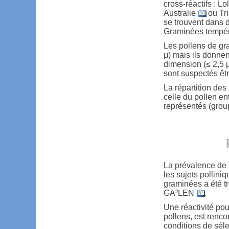
cross-réactifs : L
Australie
ou Tr
se trouvent dans 
Graminées tempér
Les pollens de gr
μ) mais ils donne
dimension (≤ 2,5 
sont suspectés ê
La répartition des
celle du pollen en
représentés (group
La prévalence de 
les sujets pollini
graminées a été t
GA²LEN
.
Une réactivité pou
pollens, est renco
conditions de séle