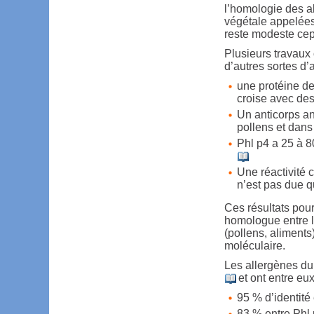
l’homologie des a
végétale appelée
reste modeste cep
Plusieurs travaux
d’autres sortes d’
une protéine de
croise avec de
Un anticorps a
pollens et dan
Phl p4 a 25 à 80
Une réactivité c
n’est pas due
Ces résultats pou
homologue entre l
(pollens, aliment
moléculaire.
Les allergènes du
et ont entre eu
95 % d’identité
83 % entre Phl 