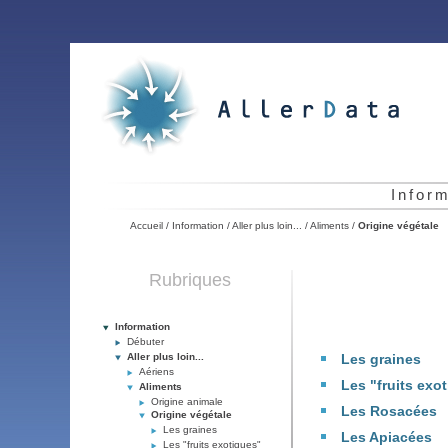
Infor
Accueil
/
Information
/
Aller plus loin...
/
Aliments
/
Origine végétale
Rubriques
Information
Débuter
Aller plus loin...
Les graines
Aériens
Les "fruits exo
Aliments
Origine animale
Les Rosacées
Origine végétale
Les graines
Les Apiacées
Les "fruits exotiques"