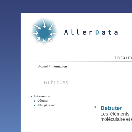
Infor
Accueil
/
Information
Rubriques
Information
Débuter
Aller plus loin...
Débuter
Les éléments 
moléculaire et d