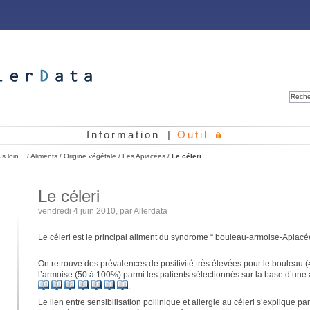
Reche
Information
|
Outil
us loin...
/
Aliments
/
Origine végétale
/
Les Apiacées
/
Le céleri
Le céleri
vendredi 4 juin 2010, par
Allerdata
Le céleri est le principal aliment du
syndrome “ bouleau-armoise-Apiacé
On retrouve des prévalences de positivité très élevées pour le bouleau 
l’armoise (50 à 100%) parmi les patients sélectionnés sur la base d’une a
.
Le lien entre sensibilisation pollinique et allergie au céleri s’explique pa