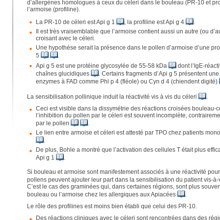
d’allergènes homologues à ceux du céleri dans le bouleau (PR-10 et pro
l’armoise (profiline).
La PR-10 de céleri est Api g 1
, la profiline est Api g 4
.
Il est très vraisemblable que l’armoise contient aussi un autre (ou d’a
croisant avec le céleri.
Une hypothèse serait la présence dans le pollen d’armoise d’une pr
5
.
Api g 5 est une protéine glycosylée de 55-58 kDa
dont l’IgE-réacti
chaînes glucidiques
. Certains fragments d’Api g 5 présentent un
enzymes à FAD comme Phl p 4 (fléole) ou Cyn d 4 (chiendent digité)
La sensibilisation pollinique induit la réactivité vis à vis du céleri
.
Ceci est visible dans la dissymétrie des réactions croisées bouleau-cé
l’inhibition du pollen par le céleri est souvent incomplète, contrairemen
par le pollen
.
Le lien entre armoise et céleri est attesté par TPO chez patients mono
.
De plus, Bohle a montré que l’activation des cellules T était plus effi
Api g 1
.
Si bouleau et armoise sont manifestement associés à une réactivité pour l
pollens peuvent ajouter leur part dans la sensibilisation du patient vis-à-
C’est le cas des graminées qui, dans certaines régions, sont plus souven
bouleau ou l’armoise chez les allergiques aux Apiacées
.
Le rôle des profilines est moins bien établi que celui des PR-10.
Des réactions cliniques avec le céleri sont rencontrées dans des ré