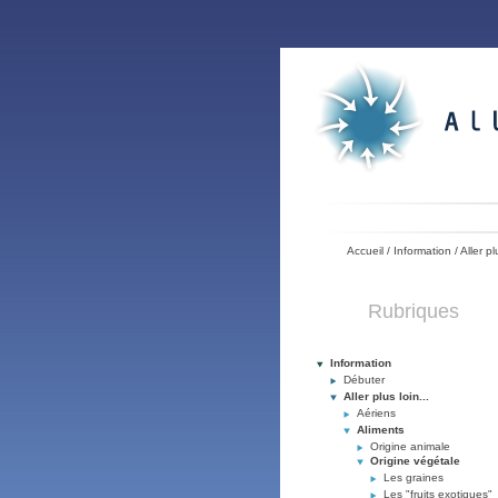
Accueil
/
Information
/
Aller pl
Rubriques
Information
Débuter
Aller plus loin...
Aériens
Aliments
Origine animale
Origine végétale
Les graines
Les "fruits exotiques"