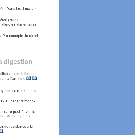
tée. Dans les deux cas
éleri (sur 900
’allergies alimentaires
. Par exemple, le céleri-
la digestion
bilisés essentiellement
 pas à l’armoise
i g 1 ne se refolde pas
 12/13 patients mono-
.
ncore positif avec le
éines de haut poids
grande résistance à la
.