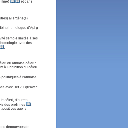
filine)
et dans
utres) allergène(s)
otéine homologue d’Api g
vité semble limitée à ses
e homologie avec des
.
leri ou armoise-céleri :
t à l’inhibition du céleri
-polliniques à l’armoise
cace avec Bet v 1 qu’avec
e céleri, d’autres
vis des profilines
.
t positives que le
gions dépourvues de