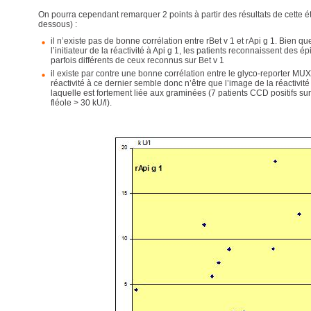
On pourra cependant remarquer 2 points à partir des résultats de cette étu
dessous) :
il n’existe pas de bonne corrélation entre rBet v 1 et rApi g 1. Bien que 
l’initiateur de la réactivité à Api g 1, les patients reconnaissent des ép
parfois différents de ceux reconnus sur Bet v 1
il existe par contre une bonne corrélation entre le glyco-reporter MUX
réactivité à ce dernier semble donc n’être que l’image de la réactivit
laquelle est fortement liée aux graminées (7 patients CCD positifs su
fléole > 30 kU/l).