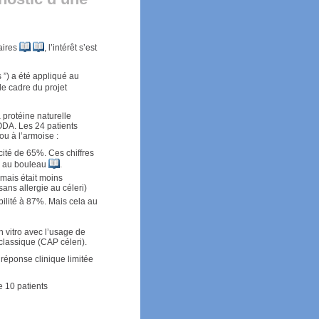
laires
, l’intérêt s’est
”) a été appliqué au
le cadre du projet
a protéine naturelle
PODA. Les 24 patients
ou à l’armoise :
cité de 65%. Ces chiffres
es au bouleau
.
 mais était moins
ans allergie au céleri)
ibilité à 87%. Mais cela au
n vitro avec l’usage de
classique (CAP céleri).
 réponse clinique limitée
e 10 patients