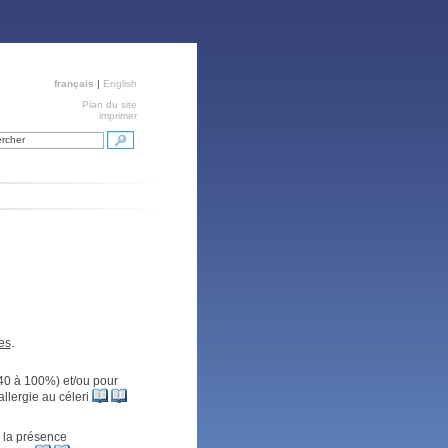
français
|
English
Plan du site
imprimer
rcher
es
.
(40 à 100%) et/ou pour
llergie au céleri
r la présence