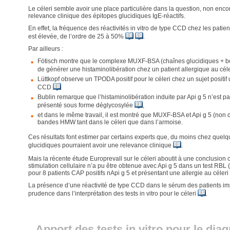
Le céleri semble avoir une place particulière dans la question, non encor
relevance clinique des épitopes glucidiques IgE-réactifs.
En effet, la fréquence des réactivités in vitro de type CCD chez les patien
est élevée, de l’ordre de 25 à 50%
.
Par ailleurs :
Fötisch montre que le complexe MUXF-BSA (chaînes glucidiques + b
de générer une histaminolibération chez un patient allergique au cél
Lüttkopf observe un TPODA positif pour le céleri chez un sujet positi
CCD
Bublin remarque que l’histaminolibération induite par Api g 5 n’est pas
présenté sous forme déglycosylée
,
et dans le même travail, il est montré que MUXF-BSA et Api g 5 (non 
bandes HMW tant dans le céleri que dans l’armoise.
Ces résultats font estimer par certains experts que, du moins chez quelqu
glucidiques pourraient avoir une relevance clinique
.
Mais la récente étude Europrevall sur le céleri aboutit à une conclusion 
stimulation cellulaire n’a pu être obtenue avec Api g 5 dans un test RBL
pour 8 patients CAP positifs nApi g 5 et présentant une allergie au céler
La présence d’une réactivité de type CCD dans le sérum des patients i
prudence dans l’interprétation des tests in vitro pour le céleri
.
Apport des tests in vitro pour le dia