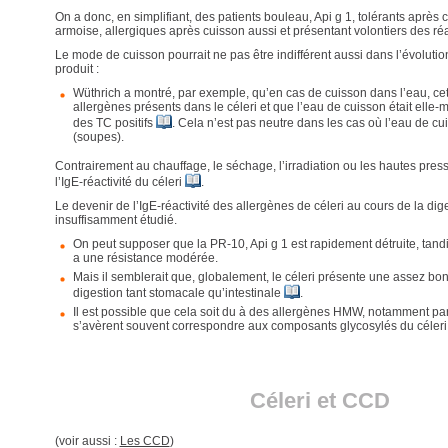
On a donc, en simplifiant, des patients bouleau, Api g 1, tolérants après c
armoise, allergiques après cuisson aussi et présentant volontiers des ré
Le mode de cuisson pourrait ne pas être indifférent aussi dans l’évolution
produit :
Wüthrich a montré, par exemple, qu’en cas de cuisson dans l’eau, cet
allergènes présents dans le céleri et que l’eau de cuisson était ell
des TC positifs
. Cela n’est pas neutre dans les cas où l’eau de cu
(soupes).
Contrairement au chauffage, le séchage, l’irradiation ou les hautes pres
l’IgE-réactivité du céleri
.
Le devenir de l’IgE-réactivité des allergènes de céleri au cours de la dige
insuffisamment étudié.
On peut supposer que la PR-10, Api g 1 est rapidement détruite, tandis 
a une résistance modérée.
Mais il semblerait que, globalement, le céleri présente une assez bon
digestion tant stomacale qu’intestinale
.
Il est possible que cela soit du à des allergènes HMW, notamment pa
s’avèrent souvent correspondre aux composants glycosylés du céleri
Céleri et CCD
(voir aussi :
Les CCD
)