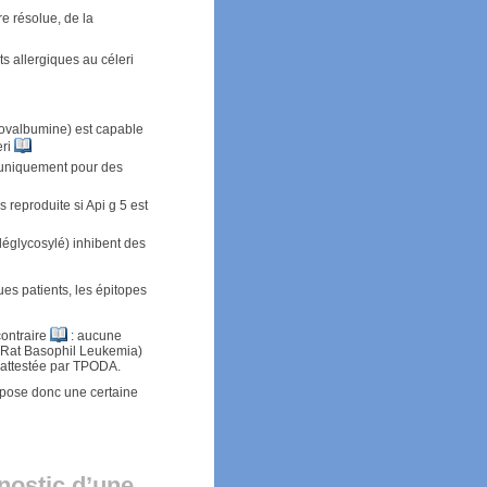
e résolue, de la
ts allergiques au céleri
ovalbumine) est capable
eri
f uniquement pour des
 reproduite si Api g 5 est
déglycosylé) inhibent des
es patients, les épitopes
contraire
: aucune
 (Rat Basophil Leukemia)
i attestée par TPODA.
mpose donc une certaine
gnostic d’une