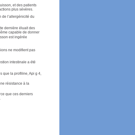
uisson, et des patients
actions plus sévères.
 de l’allergénicité du
te dernière éluait des
e-même capable de donner
isson est ingérée
sions ne modifient pas
stion intestinale a été
que la profiline, Api g 4,
ne résistance à la
rce que ces derniers
.