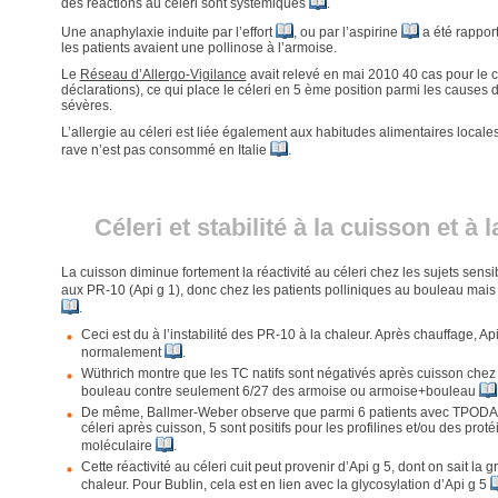
des réactions au céleri sont systémiques
.
Une anaphylaxie induite par l’effort
, ou par l’aspirine
a été rappor
les patients avaient une pollinose à l’armoise.
Le
Réseau d’Allergo-Vigilance
avait relevé en mai 2010 40 cas pour le c
déclarations), ce qui place le céleri en 5 ème position parmi les causes d
sévères.
L’allergie au céleri est liée également aux habitudes alimentaires locales
rave n’est pas consommé en Italie
.
Céleri et stabilité à la cuisson et à 
La cuisson diminue fortement la réactivité au céleri chez les sujets sensi
aux PR-10 (Api g 1), donc chez les patients polliniques au bouleau mais
.
Ceci est du à l’instabilité des PR-10 à la chaleur. Après chauffage, Ap
normalement
.
Wüthrich montre que les TC natifs sont négativés après cuisson chez
bouleau contre seulement 6/27 des armoise ou armoise+bouleau
De même, Ballmer-Weber observe que parmi 6 patients avec TPODA e
céleri après cuisson, 5 sont positifs pour les profilines et/ou des prot
moléculaire
.
Cette réactivité au céleri cuit peut provenir d’Api g 5, dont on sait la 
chaleur. Pour Bublin, cela est en lien avec la glycosylation d’Api g 5