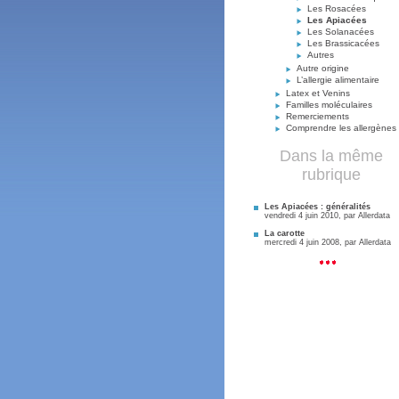
Les Rosacées
Les Apiacées
Les Solanacées
Les Brassicacées
Autres
Autre origine
L’allergie alimentaire
Latex et Venins
Familles moléculaires
Remerciements
Comprendre les allergènes
Dans la même
rubrique
Les Apiacées : généralités
vendredi 4 juin 2010, par
Allerdata
La carotte
mercredi 4 juin 2008, par
Allerdata