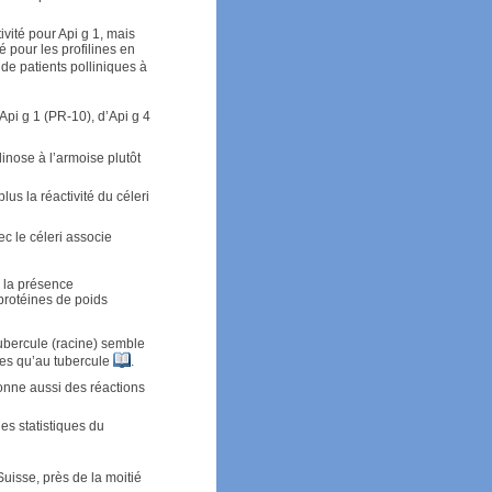
vité pour Api g 1, mais
é pour les profilines en
 de patients polliniques à
’Api g 1 (PR-10), d’Api g 4
linose à l’armoise plutôt
lus la réactivité du céleri
c le céleri associe
s la présence
protéines de poids
tubercule (racine) semble
ques qu’au tubercule
.
donne aussi des réactions
es statistiques du
Suisse, près de la moitié