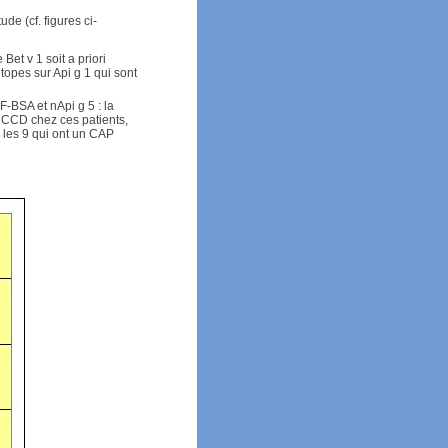
de (cf. figures ci-
Bet v 1 soit a priori
itopes sur Api g 1 qui sont
F-BSA et nApi g 5 : la
é CCD chez ces patients,
r les 9 qui ont un CAP