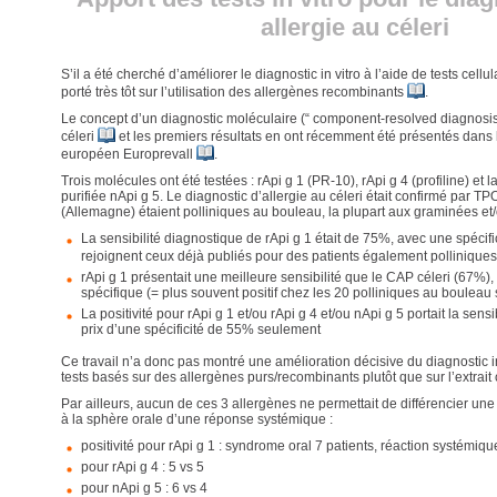
allergie au céleri
S’il a été cherché d’améliorer le diagnostic in vitro à l’aide de tests cellu
porté très tôt sur l’utilisation des allergènes recombinants
.
Le concept d’un diagnostic moléculaire (“ component-resolved diagnosis 
céleri
et les premiers résultats en ont récemment été présentés dans 
européen Europrevall
.
Trois molécules ont été testées : rApi g 1 (PR-10), rApi g 4 (profiline) et l
purifiée nApi g 5. Le diagnostic d’allergie au céleri était confirmé par T
(Allemagne) étaient polliniques au bouleau, la plupart aux graminées et/
La sensibilité diagnostique de rApi g 1 était de 75%, avec une spécifi
rejoignent ceux déjà publiés pour des patients également polliniqu
rApi g 1 présentait une meilleure sensibilité que le CAP céleri (67%),
spécifique (= plus souvent positif chez les 20 polliniques au bouleau s
La positivité pour rApi g 1 et/ou rApi g 4 et/ou nApi g 5 portait la sens
prix d’une spécificité de 55% seulement
Ce travail n’a donc pas montré une amélioration décisive du diagnostic i
tests basés sur des allergènes purs/recombinants plutôt que sur l’extrait 
Par ailleurs, aucun de ces 3 allergènes ne permettait de différencier une
à la sphère orale d’une réponse systémique :
positivité pour rApi g 1 : syndrome oral 7 patients, réaction systémiqu
pour rApi g 4 : 5 vs 5
pour nApi g 5 : 6 vs 4