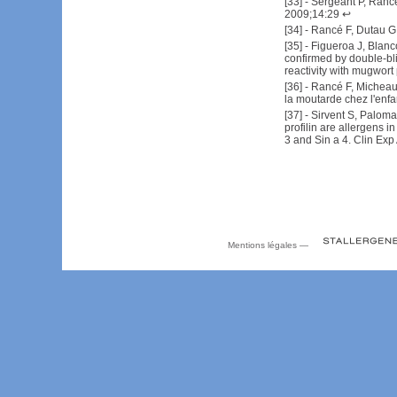
[
33
] -
Sergeant P, Rancé 
2009;14:29
↩
[
34
] -
Rancé F, Dutau G,
[
35
] -
Figueroa J, Blanco
confirmed by double-bli
reactivity with mugwort
[
36
] -
Rancé F, Micheau P
la moutarde chez l'enfa
[
37
] -
Sirvent S, Paloma
profilin are allergens 
3 and Sin a 4. Clin Ex
Mentions légales
—