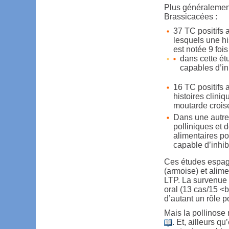
Plus généralement
Brassicacées :
37 TC positifs 
lesquels une his
est notée 9 foi
dans cette ét
capables d’inh
16 TC positifs 
histoires cliniq
moutarde crois
Dans une autre 
polliniques et 
alimentaires po
capable d’inhib
Ces études espagn
(armoise) et alim
LTP. La survenue 
oral (13 cas/15 <
d’autant un rôle p
Mais la pollinose
. Et, ailleurs q