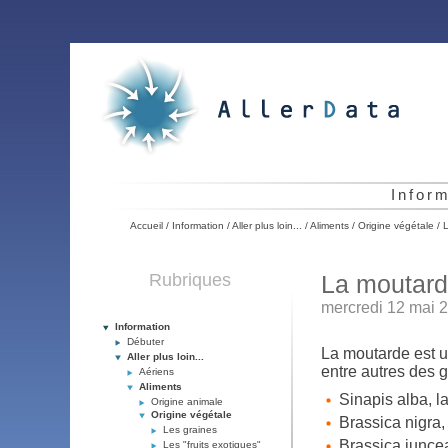
Infor
Accueil
/
Information
/
Aller plus loin...
/
Aliments
/
Origine végétale
/
L
Rubriques
La moutar
mercredi 12 mai 
Information
Débuter
La moutarde est u
Aller plus loin...
entre autres des 
Aériens
Aliments
Sinapis alba, l
Origine animale
Origine végétale
Brassica nigra,
Les graines
Brassica juncea
Les "fruits exotiques"