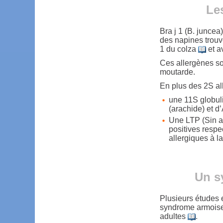
Le
Bra j 1 (B. juncea
des napines trouv
1 du colza
et a
Ces allergènes son
moutarde.
En plus des 2S al
une 11S globuli
(arachide) et d
Une LTP (Sin a 
positives respe
allergiques à l
Un s
Plusieurs études 
syndrome armoise
adultes
.