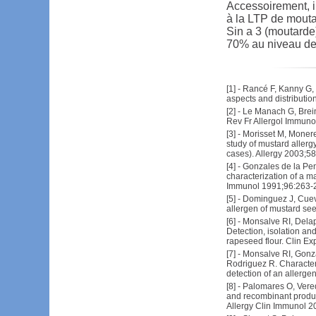
Accessoirement, il
à la LTP de moutar
Sin a 3 (moutarde
70% au niveau de 
[
1
] -
Rancé F, Kanny G, D
aspects and distributio
[
2
] -
Le Manach G, Breini
Rev Fr Allergol Immuno
[
3
] -
Morisset M, Moneret
study of mustard allergy
cases). Allergy 2003;5
[
4
] -
Gonzales de la Pen
characterization of a ma
Immunol 1991;96:263-
[
5
] -
Dominguez J, Cueva
allergen of mustard se
[
6
] -
Monsalve RI, Delap
Detection, isolation an
rapeseed flour. Clin E
[
7
] -
Monsalve RI, Gonza
Rodriguez R. Characteri
detection of an allerg
[
8
] -
Palomares O, Vered
and recombinant product
Allergy Clin Immunol 