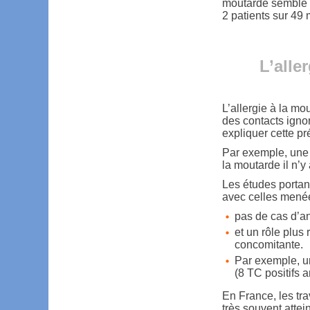
moutarde semble r
2 patients sur 49
L’alle
L’allergie à la mo
des contacts ignor
expliquer cette pr
Par exemple, une 
la moutarde il n’
Les études portan
avec celles menée
pas de cas d’a
et un rôle plus 
concomitante.
Par exemple, un
(8 TC positifs 
En France, les tr
très souvent atte