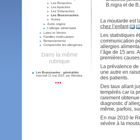
Les Rosacées
B.nigra et de B.
Les Apiacées
Les Solanacées
Les Brassicacées
Autres
La moutarde est l
Autre origine
chez l’enfant
L’allergie alimentaire
Latex et Venins
Les statistiques 
Familles moléculaires
communication per
Remerciements
Comprendre les allergènes
allergies alimenta
l’âge de 15 ans. A
Dans la même
premières causes d
rubrique
La prévalence de 
une autre en rais
Les Brassicacées : généralités
mercredi 12 mai 2010, par
Allerdata
des patients.
Des taux allant ju
tempérés car la p
rarement obtenu
diagnostic d’alle
même, parfois, sur
En mai 2010 le Ré
sévère à la moutar