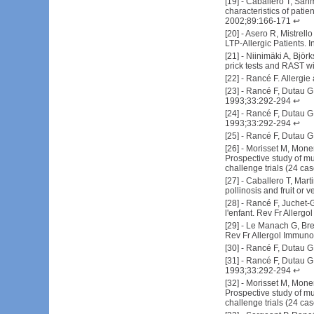
[
19
] -
Caballero T, Sanm
characteristics of pati
2002;89:166-171
↩
[
20
] -
Asero R, Mistrell
LTP-Allergic Patients. 
[
21
] -
Niinimäki A, Björk
prick tests and RAST wi
[
22
] -
Rancé F. Allergie 
[
23
] -
Rancé F, Dutau G. 
1993;33:292-294
↩
[
24
] -
Rancé F, Dutau G. 
1993;33:292-294
↩
[
25
] -
Rancé F, Dutau G,
[
26
] -
Morisset M, Monere
Prospective study of mus
challenge trials (24 ca
[
27
] -
Caballero T, Mart
pollinosis and fruit or
[
28
] -
Rancé F, Juchet-G
l'enfant. Rev Fr Allerg
[
29
] -
Le Manach G, Brei
Rev Fr Allergol Immuno
[
30
] -
Rancé F, Dutau G,
[
31
] -
Rancé F, Dutau G. 
1993;33:292-294
↩
[
32
] -
Morisset M, Monere
Prospective study of mus
challenge trials (24 ca