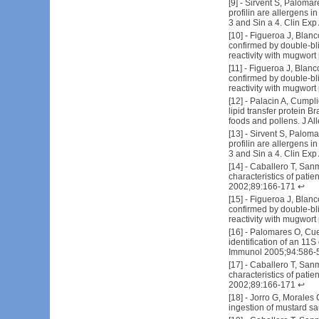
[
9
] -
Sirvent S, Palomar
profilin are allergens 
3 and Sin a 4. Clin Ex
[
10
] -
Figueroa J, Blanco
confirmed by double-bli
reactivity with mugwort
[
11
] -
Figueroa J, Blanco
confirmed by double-bli
reactivity with mugwort
[
12
] -
Palacin A, Cumpli
lipid transfer protein B
foods and pollens. J A
[
13
] -
Sirvent S, Paloma
profilin are allergens 
3 and Sin a 4. Clin Ex
[
14
] -
Caballero T, Sanm
characteristics of pati
2002;89:166-171
↩
[
15
] -
Figueroa J, Blanco
confirmed by double-bli
reactivity with mugwort
[
16
] -
Palomares O, Cues
identification of an 11
Immunol 2005;94:586-
[
17
] -
Caballero T, Sanm
characteristics of pati
2002;89:166-171
↩
[
18
] -
Jorro G, Morales C
ingestion of mustard sa