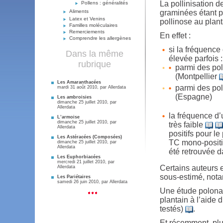
La pollinisation d
Pollens : généralités
Aliments
graminées étant pa
Latex et Venins
pollinose au planta
Familles moléculaires
Remerciements
En effet :
Comprendre les allergènes
si la fréquence 
Dans la même
élevée parfois :
rubrique
parmi des pol
(Montpellier
Les Amaranthacées
parmi des pol
mardi 31 août 2010, par
Allerdata
(Espagne)
Les ambroisies
dimanche 25 juillet 2010, par
Allerdata
la fréquence d’
L’armoise
dimanche 25 juillet 2010, par
très faible
Allerdata
positifs pour l
Les Astéracées (Composées)
TC mono-positi
dimanche 25 juillet 2010, par
Allerdata
été retrouvée 
Les Euphorbiacées
mercredi 21 juillet 2010, par
Certains auteurs 
Allerdata
sous-estimé, not
Les Pariétaires
samedi 26 juin 2010, par
Allerdata
Une étude polonais
plantain à l’aide 
testés)
.
Et récemment, plu