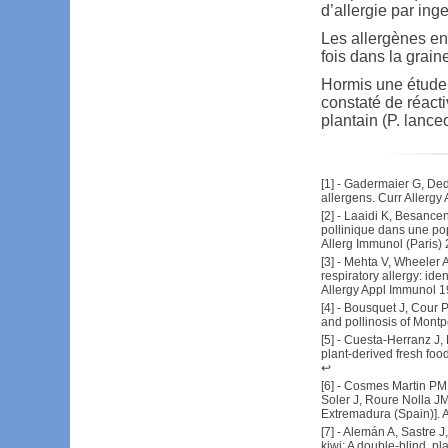
d’allergie par ing
Les allergènes en
fois dans la grai
Hormis une étude 
constaté de réacti
plantain (P. lance
[
1
] -
Gadermaier G, Dedi
allergens. Curr Allerg
[
2
] -
Laaidi K, Besanceno
pollinique dans une pop
Allerg Immunol (Paris)
[
3
] -
Mehta V, Wheeler AW
respiratory allergy: iden
Allergy Appl Immunol 
[
4
] -
Bousquet J, Cour P,
and pollinosis of Montp
[
5
] -
Cuesta-Herranz J, 
plant-derived fresh foo
↩
[
6
] -
Cosmes Martin PM,
Soler J, Roure Nolla JM
Extremadura (Spain)]. 
[
7
] -
Alemán A, Sastre J,
kiwi: A double-blind, pl