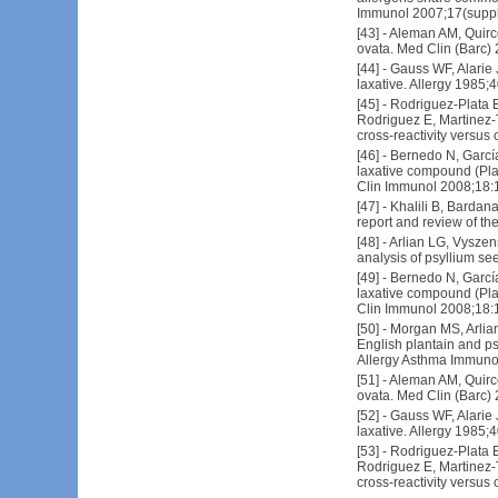
Immunol 2007;17(suppl
[
43
] -
Aleman AM, Quirce
ovata. Med Clin (Barc)
[
44
] -
Gauss WF, Alarie J
laxative. Allergy 1985;
[
45
] -
Rodriguez-Plata 
Rodriguez E, Martinez-T
cross-reactivity versus 
[
46
] -
Bernedo N, García
laxative compound (Plan
Clin Immunol 2008;18:
[
47
] -
Khalili B, Bardan
report and review of th
[
48
] -
Arlian LG, Vyszen
analysis of psyllium s
[
49
] -
Bernedo N, García
laxative compound (Plan
Clin Immunol 2008;18:
[
50
] -
Morgan MS, Arlia
English plantain and ps
Allergy Asthma Immuno
[
51
] -
Aleman AM, Quirce
ovata. Med Clin (Barc)
[
52
] -
Gauss WF, Alarie J
laxative. Allergy 1985;
[
53
] -
Rodriguez-Plata 
Rodriguez E, Martinez-T
cross-reactivity versus 