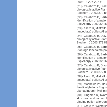
2004;18:207-222
↩
[
21
] -
Calabozo B, Diaz-
biologically active Plan
Biochem J 2003;372:8
[
22
] -
Calabozo B, Barber
Identification of a majo
Exp Allergy 2002;32:1
[
23
] -
Asero R, Mistrello
lanceolata) pollen. Al
[
24
] -
Calabozo B, Diaz-
biologically active Plan
Biochem J 2003;372:8
[
25
] -
Calabozo B, Barber
Plantago lanceolata pol
[
26
] -
Calabozo B, Barber
Identification of a majo
Exp Allergy 2002;32:1
[
27
] -
Calabozo B, Diaz-
biologically active Plan
Biochem J 2003;372:8
[
28
] -
Asero R, Mistrello
lanceolata) pollen. Al
[
29
] -
Matthews PA, Bald
the dicotyledons Englis
plantagineum). Mol Im
[
30
] -
Tinghino R, Twardo
structural, and immunol
binding pollen allerge
[
31
] -
Grote M, Westrits