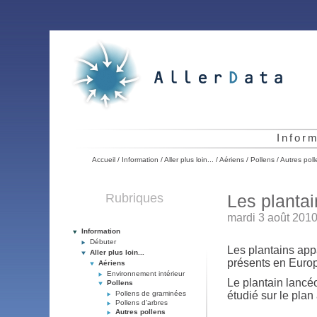
Infor
Accueil
/
Information
/
Aller plus loin...
/
Aériens
/
Pollens
/
Autres poll
Rubriques
Les plantai
mardi 3 août 2010
Information
Débuter
Les plantains appa
Aller plus loin...
présents en Europ
Aériens
Environnement intérieur
Le plantain lancéo
Pollens
Pollens de graminées
étudié sur le pla
Pollens d’arbres
Autres pollens