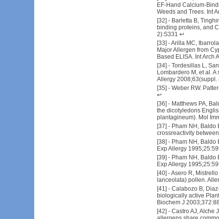
EF-Hand Calcium-Bindin
Weeds and Trees. Int A
[
32
] -
Barletta B, Tinghin
binding proteins, and C
2):S331
↩
[
33
] -
Arilla MC, Ibarrola
Major Allergen from Cy
Based ELISA. Int Arch 
[
34
] -
Tordesillas L, S
Lombardero M, et al. A 
Allergy 2008;63(suppl.
[
35
] -
Weber RW. Pattern
↩
[
36
] -
Matthews PA, Bald
the dicotyledons Englis
plantagineum). Mol Im
[
37
] -
Pham NH, Baldo BA
crossreactivity between
[
38
] -
Pham NH, Baldo BA
Exp Allergy 1995;25:5
[
39
] -
Pham NH, Baldo BA
Exp Allergy 1995;25:5
[
40
] -
Asero R, Mistrello
lanceolata) pollen. Al
[
41
] -
Calabozo B, Diaz-
biologically active Plan
Biochem J 2003;372:8
[
42
] -
Castro AJ, Alche 
allergens share common e