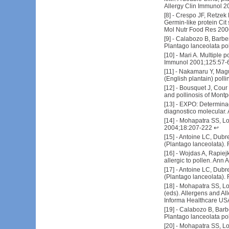
Allergy Clin Immunol 
[
8
] -
Crespo JF, Retzek M
Germin-like protein Cit s
Mol Nutr Food Res 200
[
9
] -
Calabozo B, Barber 
Plantago lanceolata pol
[
10
] -
Mari A. Multiple p
Immunol 2001;125:57-
[
11
] -
Nakamaru Y, Maguc
(English plantain) poll
[
12
] -
Bousquet J, Cour P
and pollinosis of Montp
[
13
] -
EXPO: Determinaci
diagnostico molecular.
[
14
] -
Mohapatra SS, Loc
2004;18:207-222
↩
[
15
] -
Antoine LC, Dubre
(Plantago lanceolata).
[
16
] -
Wojdas A, Rapiejko
allergic to pollen. An
[
17
] -
Antoine LC, Dubre
(Plantago lanceolata).
[
18
] -
Mohapatra SS, Loc
(eds). Allergens and Al
Informa Healthcare USA,
[
19
] -
Calabozo B, Barber
Plantago lanceolata pol
[
20
] -
Mohapatra SS, Loc