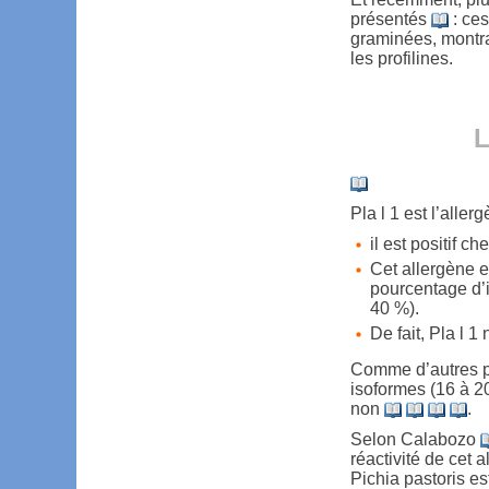
présentés
: ces
graminées, montrai
les profilines.
L
Pla l 1 est l’aller
il est positif c
Cet allergène e
pourcentage d’i
40 %).
De fait, Pla l 
Comme d’autres pro
isoformes (16 à 2
non
.
Selon Calabozo
réactivité de cet 
Pichia pastoris es