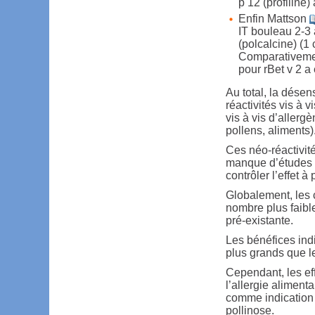
p 12 (profiline)
Enfin Mattson
IT bouleau 2-3 
(polcalcine) (1 
Comparativement
pour rBet v 2 a 
Au total, la désen
réactivités vis à v
vis à vis d’allerg
pollens, aliments)
Ces néo-réactivité
manque d’études f
contrôler l’effet à
Globalement, les 
nombre plus faibl
pré-existante.
Les bénéfices indi
plus grands que le
Cependant, les eff
l’allergie alimenta
comme indication p
pollinose.