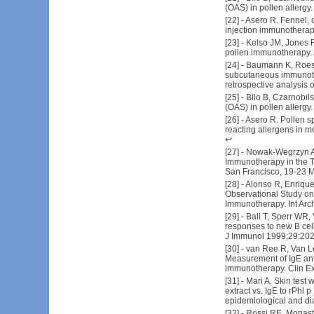
(OAS) in pollen allerg
[
22
] -
Asero R. Fennel, c
injection immunothera
[
23
] -
Kelso JM, Jones R
pollen immunotherapy.
[
24
] -
Baumann K, Roessle
subcutaneous immunother
retrospective analysis 
[
25
] -
Bilo B, Czarnobil
(OAS) in pollen allerg
[
26
] -
Asero R. Pollen sp
reacting allergens in m
↩
[
27
] -
Nowak-Wegrzyn AH
Immunotherapy in the T
San Francisco, 19-23 
[
28
] -
Alonso R, Enrique
Observational Study on
Immunotherapy. Int Arc
[
29
] -
Ball T, Sperr WR, 
responses to new B cell
J Immunol 1999;29:20
[
30
] -
van Ree R, Van L
Measurement of IgE anti
immunotherapy. Clin Ex
[
31
] -
Mari A. Skin test 
extract vs. IgE to rPhl p
epidemiological and di
[
32
] -
Rossi RE, Monaste