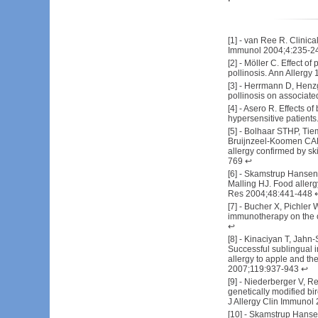
[
1
] -
van Ree R. Clinical 
Immunol 2004;4:235-2
[
2
] -
Möller C. Effect of
pollinosis. Ann Allergy
[
3
] -
Herrmann D, Henzge
pollinosis on associate
[
4
] -
Asero R. Effects of
hypersensitive patient
[
5
] -
Bolhaar STHP, Tie
Bruijnzeel-Koomen CAFM
allergy confirmed by sk
769
↩
[
6
] -
Skamstrup Hansen K
Malling HJ. Food allerg
Res 2004;48:441-448
[
7
] -
Bucher X, Pichler W
immunotherapy on the o
↩
[
8
] -
Kinaciyan T, Jahn-S
Successful sublingual i
allergy to apple and th
2007;119:937-943
↩
[
9
] -
Niederberger V, Rei
genetically modified bi
J Allergy Clin Immuno
[
10
] -
Skamstrup Hansen