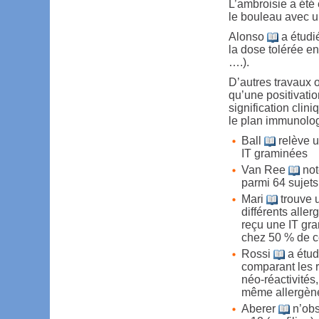
L’ambroisie a ét
le bouleau avec u
Alonso
a étudié
la dose tolérée en
….).
D’autres travaux on
qu’une positivation
signification clin
le plan immunolog
Ball
relève u
IT graminées
Van Ree
not
parmi 64 sujets
Mari
trouve u
différents alle
reçu une IT gra
chez 50 % de c
Rossi
a étud
comparant les ré
néo-réactivités,
même allergène
Aberer
n’obs