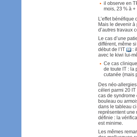
il observe en T
mois, 23 % à + 
L’effet bénéfique 
Mais le devenir à p
d’autres travaux c
Le cas d’une pati
différent, même si 
début de l’IT
: 
avec le kiwi lui-
Ce cas clinique 
de toute IT : la
cutanée (mais p
Des néo-allergies
céleri parmi 20 I
cas de syndrome o
bouleau ou armo
dans le tableau c
représentent une r
définie : la vérif
est minime.
Les mêmes remarqu