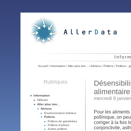
Infor
Accueil
/
Information
/
Aller plus loin...
/
Aériens
/
Pollens
/
Pollens : g
Rubriques
Désensibilis
alimentaire
Information
mercredi 9 janvie
Débuter
Aller plus loin...
Aériens
Pour les aliments 
Environnement intérieur
pollinique, on pe
Pollens
Pollens de graminées
corriger à la fois
Pollens d’arbres
conjonctivite, ast
Autres pollens