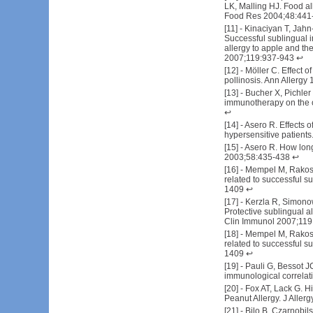
LK, Malling HJ. Food al
Food Res 2004;48:441
[
11
] -
Kinaciyan T, Jahn-
Successful sublingual i
allergy to apple and th
2007;119:937-943
↩
[
12
] -
Möller C. Effect o
pollinosis. Ann Allergy
[
13
] -
Bucher X, Pichler
immunotherapy on the o
↩
[
14
] -
Asero R. Effects o
hypersensitive patient
[
15
] -
Asero R. How long 
2003;58:435-438
↩
[
16
] -
Mempel M, Rakosi 
related to successful s
1409
↩
[
17
] -
Kerzla R, Simonowa
Protective sublingual a
Clin Immunol 2007;119
[
18
] -
Mempel M, Rakosi 
related to successful s
1409
↩
[
19
] -
Pauli G, Bessot JC
immunological correlati
[
20
] -
Fox AT, Lack G. H
Peanut Allergy. J Aller
[
21
] -
Bilo B, Czarnobil