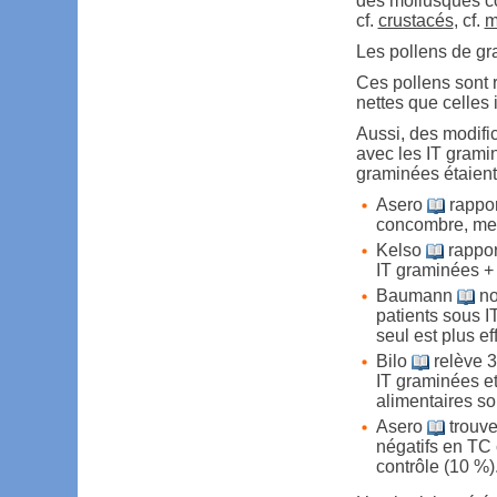
des mollusques co
cf.
crustacés
, cf.
m
Les pollens de gr
Ces pollens sont 
nettes que celles 
Aussi, des modific
avec les IT grami
graminées étaient
Asero
rappor
concombre, mel
Kelso
rappor
IT graminées +
Baumann
no
patients sous I
seul est plus e
Bilo
relève 3
IT graminées et
alimentaires so
Asero
trouve
négatifs en TC 
contrôle (10 %)