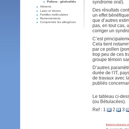
syndrome oral).
Pollens : généralités
Aliments
Des résultats cont
Latex et Venins
un effet bénéfique
Familles moléculaires
Remerciements
que d’autres estim
Comprendre les allergènes
pas, en tout cas, 
corriger un syndr
C’est principaleme
Cela tient notamm
par ce pollen (p
trop peu de ces tr
groupe témoin san
D’autres paramètre
durée de l’IT, pay
de travaux avec la
publiés concernan
Le tableau ci-des
(ou Bétulacées).
Ref : 1
2
3