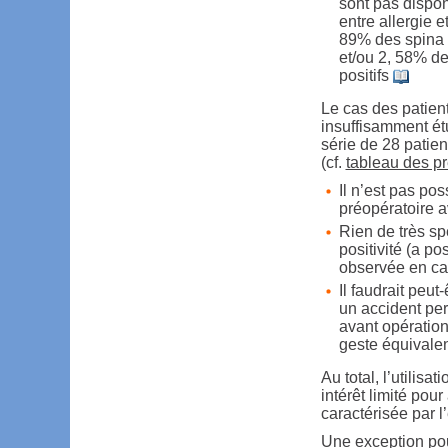
sont pas disponi
entre allergie e
89% des spina b
et/ou 2, 58% de
positifs
Le cas des patien
insuffisamment ét
série de 28 patien
(cf.
tableau des p
Il n’est pas po
préopératoire av
Rien de très sp
positivité (a p
observée en ca
Il faudrait peu
un accident per-
avant opération
geste équivalen
Au total, l’utilisa
intérêt limité pou
caractérisée par l
Une exception pour