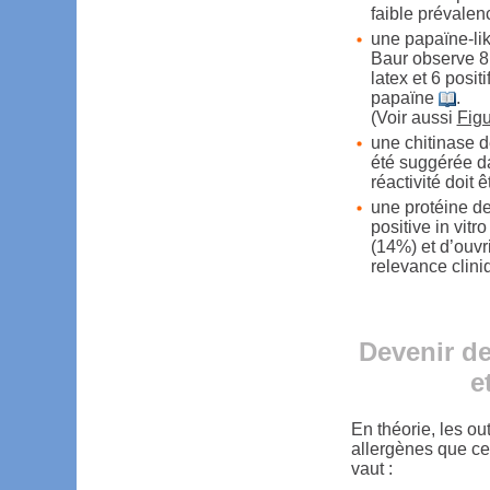
faible prévalen
une papaïne-lik
Baur observe 8 
latex et 6 posit
papaïne
.
(Voir aussi
Figu
une chitinase d
été suggérée d
réactivité doit 
une protéine d
positive in vit
(14%) et d’ouvr
relevance clini
Devenir de
e
En théorie, les o
allergènes que ce
vaut :