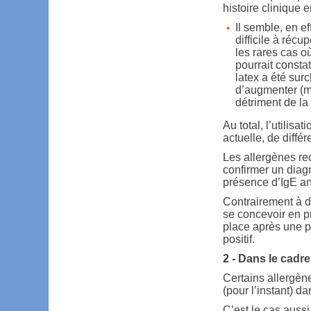
histoire clinique e
Il semble, en ef
difficile à récu
les rares cas o
pourrait consta
latex a été sur
d’augmenter (m
détriment de la 
Au total, l’utilis
actuelle, de différ
Les allergènes re
confirmer un diag
présence d’IgE a
Contrairement à de
se concevoir en pr
place après une p
positif.
2 - Dans le cadre
Certains allergèn
(pour l’instant) d
C’est le cas auss