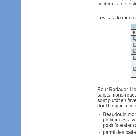
inciterait à ne te
Les cas de mono-ré
R
Pour Radauer, Hev
sujets mono-réacti
sont plutôt en fa
dont l’impact cliniq
Beaudouin montr
polliniques as
positifs étaient 
parmi des patien