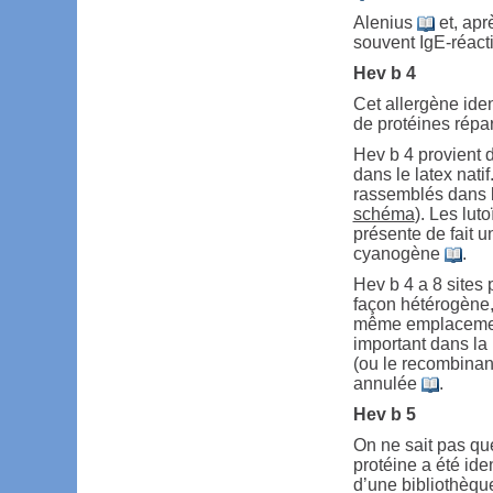
Alenius
et, apr
souvent IgE-réacti
Hev b 4
Cet allergène ide
de protéines répa
Hev b 4 provient 
dans le latex natif
rassemblés dans la
schéma
). Les lu
présente de fait u
cyanogène
.
Hev b 4 a 8 sites 
façon hétérogène,
même emplacemen
important dans la 
(ou le recombinant
annulée
.
Hev b 5
On ne sait pas qu
protéine a été iden
d’une bibliothèq