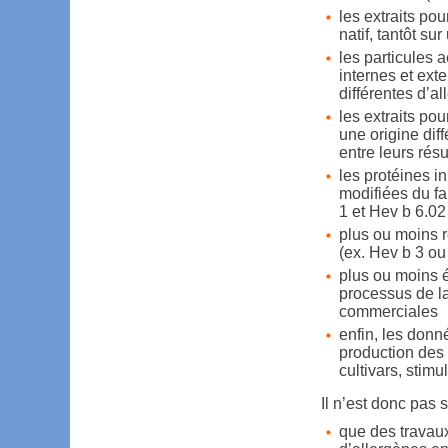
les extraits pou
natif, tantôt s
les particules 
internes et ext
différentes d’a
les extraits pou
une origine dif
entre leurs résu
les protéines i
modifiées du fa
1 et Hev b 6.02
plus ou moins r
(ex. Hev b 3 o
plus ou moins él
processus de l
commerciales
enfin, les donn
production des 
cultivars, stim
Il n’est donc pas 
que des travaux