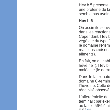
Hev b 5 présente
une protéine du ki
semble pas avoir 
Hev b 6
On assimile souven
dans les réactions
Cependant, Hev b 
végétale du type “
le domaine N-term
réactions croisées
aliments
).
En fait, on a l’ha
hévéine ”), Hev b 
molécule (le doma
Dans le latex nat
domaine C-termina
l’hévéine. Cette d
réactivité observé
L’allergénicité d
terminal : par ex
au latex, 56% éta