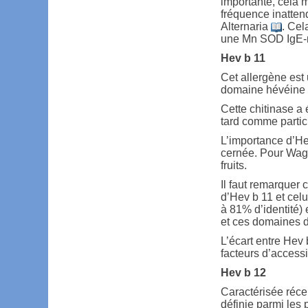
importante, cela m
fréquence inattend
Alternaria
. Cel
une Mn SOD IgE-ré
Hev b 11
Cet allergène est 
domaine hévéine 
Cette chitinase a
tard comme partic
L’importance d’He
cernée. Pour Wa
fruits.
Il faut remarquer
d’Hev b 11 et cel
à 81% d’identité) 
et ces domaines da
L’écart entre Hev 
facteurs d’accessi
Hev b 12
Caractérisée ré
définie parmi les 