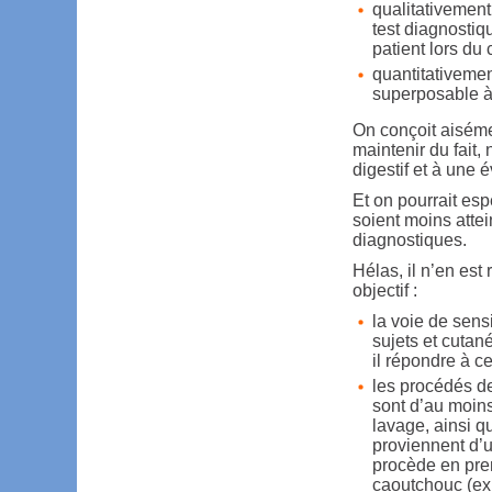
qualitativement
test diagnosti
patient lors du 
quantitativement
superposable à 
On conçoit aisémen
maintenir du fait
digestif et à une 
Et on pourrait es
soient moins attei
diagnostiques.
Hélas, il n’en est 
objectif :
la voie de sensi
sujets et cutan
il répondre à c
les procédés de
sont d’au moins
lavage, ainsi qu
proviennent d’u
procède en prem
caoutchouc (ex