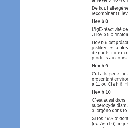
terre (env. 40% d’i
De fait, l’allergèn
recombinant rHev 
Hev b 8
L’IgE-réactivité d
. Hev b 8 a final
Hev b 8 est présen
justifier les faibl
de gants, consécu
produits au cours 
Hev b 9
Cet allergène, un
présentant enviro
a 11 ou Cla h 6, 
Hev b 10
C’est aussi dans 
superoxyde dismu
allergène dans le 
Si les 49% d’ide
(ex. Asp f 6) ne ju