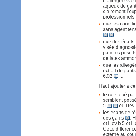
d’allergènes en
aqueux de gan
clairement l’ex
professionnels
que les conditi
sans agent tens
que des écarts 
visée diagnosti
patients positif
de latex ammoni
que les allerg
extrait de gant
6.02
, ..
Il faut ajouter à ce
le rôle joué pa
semblent possé
5
ou Hev 
les écarts de ré
des gants
, H
et Hev b 5 et H
Cette différenc
externe au cour