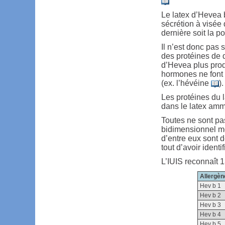
Le latex d’Hevea b
sécrétion à visée 
dernière soit la 
Il n’est donc pas
des protéines de
d’Hevea plus produc
hormones ne font 
(ex. l’hévéine
).
Les protéines du l
dans le latex am
Toutes ne sont pa
bidimensionnel mo
d’entre eux sont 
tout d’avoir identi
L’IUIS reconnaît 
Allergèn
Hev b 1
Hev b 2
Hev b 3
Hev b 4
Hev b 5