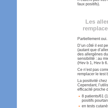
faux positifs).
Les all
remplacer
Partiellement oui.
D’un côté il est 
(autant que d’alle
des allergènes du 
sensibilité : au m
(Hev b 1, Hev b 6.
Ce n’est pas comm
remplacer le test 
La positivité chez
Cependant, l’utili
efficacité proche 
8 patients/61 (
positifs pourta
en tests cutané