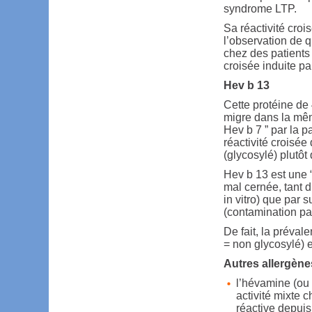
syndrome LTP.
Sa réactivité croi
l’observation de q
chez des patients a
croisée induite par
Hev b 13
Cette protéine de
migre dans la mêm
Hev b 7 ” par la 
réactivité croisée
(glycosylé) plutôt
Hev b 13 est une “
mal cernée, tant d
in vitro) que par s
(contamination pa
De fait, la préval
= non glycosylé) e
Autres allergène
l’hévamine (ou 
activité mixte 
réactive depu