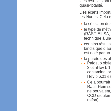
Ces résultats ont 
quasi-totalité.
Des écarts import
les études. Cela e
la sélection des
le type de métho
(RAST, EILSA, C
technique à un
certains résult
tandis que d’au
est noté par un
la pureté des al
Palosuo obtie
2 et nHev b 1
contamination
Hev b 6.01 es
Cela pourrait
Raulf-Heims
ne pouvaient, 
CCD (seulemen
raifort).