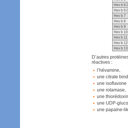
Hev b 6.
Hev b 6.
Hev b 7
Hev b 8
Hev b 9
Hev b 10
Hev b 11
Hev b 12
Hev b 13
D’autres protéine
réactives :
l’hévamine,
une citrate bind
une isoflavone 
une rotamase,
une thiorédoxin
une UDP-gluco
une papaïne-li