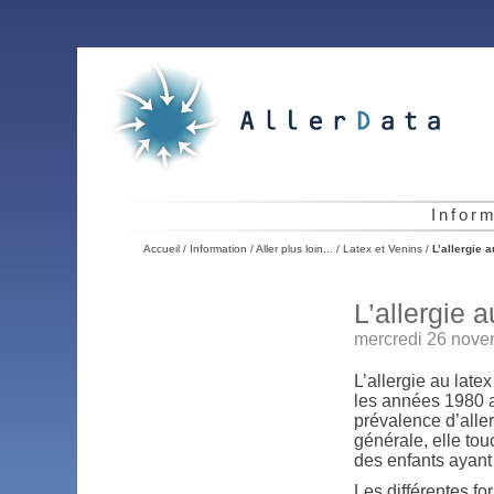
Infor
Accueil
/
Information
/
Aller plus loin...
/
Latex et Venins
/
L’allergie a
L’allergie a
mercredi 26 nove
L’allergie au late
les années 1980 a
prévalence d’alle
générale, elle to
des enfants ayant
Les différentes fo