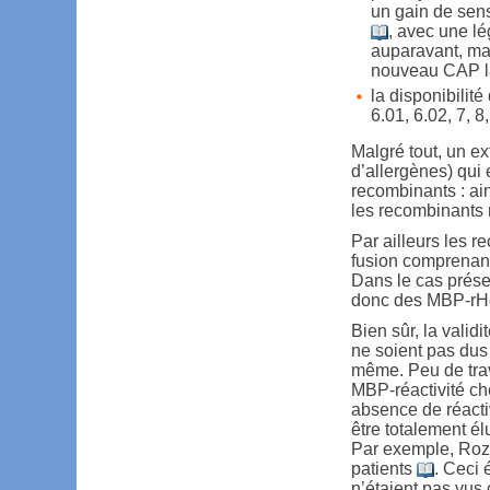
un gain de sen
, avec une lé
auparavant, malg
nouveau CAP l
la disponibilité
6.01, 6.02, 7, 8,
Malgré tout, un ex
d’allergènes) qui 
recombinants : ain
les recombinants 
Par ailleurs les r
fusion comprenant 
Dans le cas présen
donc des MBP-rHev
Bien sûr, la valid
ne soient pas dus 
même. Peu de trav
MBP-réactivité ch
absence de réactiv
être totalement él
Par exemple, Rozy
patients
. Ceci 
n’étaient pas vus 