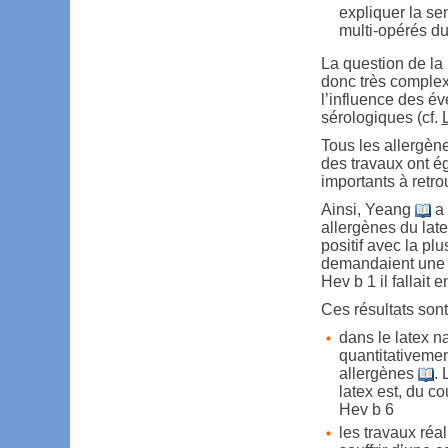
expliquer la sen
multi-opérés du
La question de la 
donc très complexe
l’influence des é
sérologiques (cf.
Tous les allergèn
des travaux ont é
importants à retro
Ainsi, Yeang
a 
allergènes du late
positif avec la plu
demandaient une c
Hev b 1 il fallait 
Ces résultats son
dans le latex na
quantitativemen
allergènes
. 
latex est, du co
Hev b 6
les travaux réa