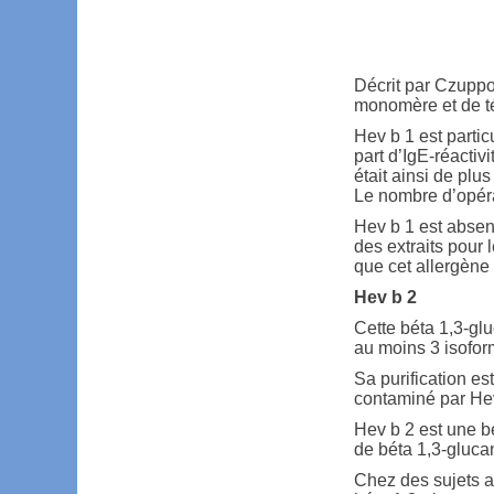
Décrit par Czupp
monomère et de té
Hev b 1 est partic
part d’IgE-réactivi
était ainsi de pl
Le nombre d’opérat
Hev b 1 est absen
des extraits pour 
que cet allergène a
Hev b 2
Cette béta 1,3-g
au moins 3 isoform
Sa purification est
contaminé par He
Hev b 2 est une b
de béta 1,3-gluca
Chez des sujets al