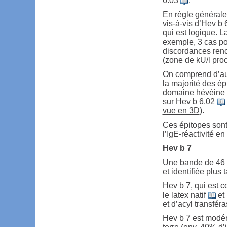
6.03
.
En règle générale i
vis-à-vis d’Hev b 
qui est logique. L
exemple, 3 cas po
discordances renc
(zone de kU/l proc
On comprend d’aut
la majorité des ép
domaine hévéine
sur Hev b 6.02
vue en 3D
).
Ces épitopes son
l’IgE-réactivité e
Hev b 7
Une bande de 46 
et identifiée plus
Hev b 7, qui est c
le latex natif
et 
et d’acyl transféra
Hev b 7 est modé