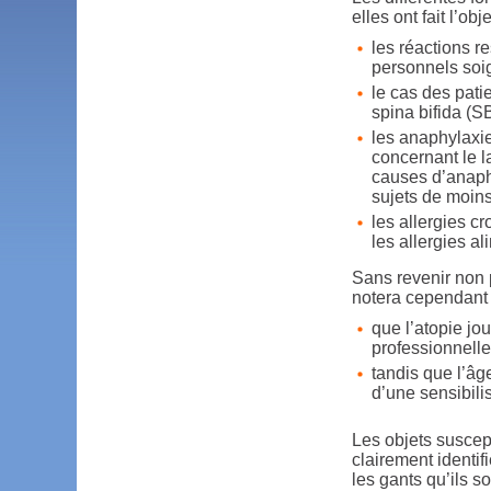
elles ont fait l’o
les réactions r
personnels soig
le cas des pati
spina bifida (S
les anaphylaxie
concernant le l
causes d’anaph
sujets de moin
les allergies c
les allergies al
Sans revenir non p
notera cependant 
que l’atopie jou
professionnell
tandis que l’âge
d’une sensibili
Les objets suscept
clairement identif
les gants qu’ils s