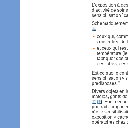
L’exposition à de
d’activité de soin
sensibilisation "c
Schématiquement, 
:
ceux qui, comme
concentrée du la
et ceux qui résu
température (le 
fabriquer des o
des tubes, des 
Est-ce que le cont
sensibilisation vi
prédisposés ?
Divers objets en 
matelas, gants de
. Pour certai
pourrait comporte
réelle sensibilisa
exposition « caché
opératoires chez d