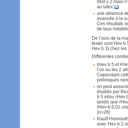
rBet v 2 mais n’
au latex
une absence de
avancée à la su
Ces résultats s
de taux notable
De l’avis de la ma
tester sont Hev b 
Hev b 3) chez les 
Différentes combi
rHev b 5 et rHe
l’un ou les 2 a
Cependant cette
polliniques non
on peut associer
étudiés par B
b 5 et/ou rHev b
tandis que rHev 
rHev b 6.01 che
(n=28)
Raulf-Heimsoth
avec Hev b 2 o