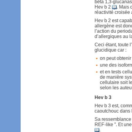
béta 1,3-glucanase
Hev b 2
. Mais 
réactivité croisée
Hev b 2 est capab
allergène est donc
l’action du period
d’allergiques au l
Ceci étant, toute 
glucidique car :
on peut obtenir
une des isoform
et en tests cel
de manière sy
cellulaire soit 
selon les auteur
Hev b 3
Hev b 3 est, comm
caoutchouc dans le
Sa ressemblance a
REF-like ”. Et une
.