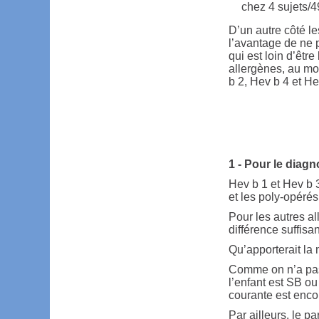
chez 4 sujets/4
D’un autre côté le
l’avantage de ne 
qui est loin d’être
allergènes, au mo
b 2, Hev b 4 et He
1 - Pour le diagno
Hev b 1 et Hev b 
et les poly-opéré
Pour les autres al
différence suffisan
Qu’apporterait la 
Comme on n’a pas 
l’enfant est SB ou
courante est enco
Par ailleurs, le p