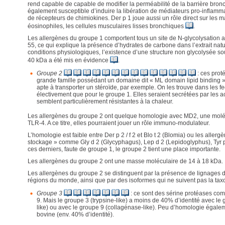
rend capable de capable de modifier la perméabilité de la barrière bronch
également susceptible d’induire la libération de médiateurs pro-inflamma
de récepteurs de chimiokines. Der p 1 joue aussi un rôle direct sur les m
éosinophiles, les cellules musculaires lisses bronchiques
.
Les allergènes du groupe 1 comportent tous un site de N-glycolysation 
55, ce qui explique la présence d’hydrates de carbone dans l’extrait natur
conditions physiologiques, l’existence d’une structure non glycolysée s
40 kDa a été mis en évidence
.
Groupe 2
: ces proté
grande famille possédant un domaine dit « ML domain lipid binding ».
apte à transporter un stéroïde, par exemple. On les trouve dans les f
électivement que pour le groupe 1. Elles seraient secrétées par les a
semblent particulièrement résistantes à la chaleur.
Les allergènes du groupe 2 ont quelque homologie avec MD2, une molé
TLR-4. A ce titre, elles pourraient jouer un rôle immuno-modulateur.
L’homologie est faible entre Der p 2 / f 2 et Blo t 2 (Blomia) ou les aller
stockage » comme Gly d 2 (Glycyphagus), Lep d 2 (Lepidoglyphus), Tyr 
ces derniers, faute de groupe 1, le groupe 2 tient une place importante.
Les allergènes du groupe 2 ont une masse moléculaire de 14 à 18 kDa.
Les allergènes du groupe 2 se distinguent par la présence de lignages di
régions du monde, ainsi que par des isoformes qui ne suivent pas la ta
Groupe 3
: ce sont des sérine protéases com
9. Mais le groupe 3 (trypsine-like) a moins de 40% d’identité avec le
like) ou avec le groupe 9 (collagénase-like). Peu d’homologie égalem
bovine (env. 40% d’identité).