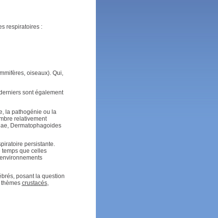
s respiratoires :
mifères, oiseaux). Qui,
 derniers sont également
, la pathogénie ou la
ombre relativement
inae, Dermatophagoides
iratoire persistante.
e temps que celles
s environnements
tébrés, posant la question
ux thèmes
crustacés
,