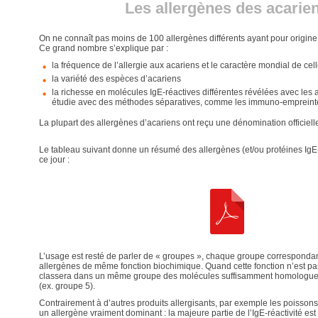
Les allergènes des acarie
On ne connaît pas moins de 100 allergènes différents ayant pour origine
Ce grand nombre s’explique par :
la fréquence de l’allergie aux acariens et le caractère mondial de cell
la variété des espèces d’acariens
la richesse en molécules IgE-réactives différentes révélées avec les
étudie avec des méthodes séparatives, comme les immuno-empreint
La plupart des allergènes d’acariens ont reçu une dénomination officielle
Le tableau suivant donne un résumé des allergènes (et/ou protéines IgE-
ce jour :
L’usage est resté de parler de « groupes », chaque groupe correspondant,
allergènes de même fonction biochimique. Quand cette fonction n’est p
classera dans un même groupe des molécules suffisamment homologues
(ex. groupe 5).
Contrairement à d’autres produits allergisants, par exemple les poissons
un allergène vraiment dominant : la majeure partie de l’IgE-réactivité est 