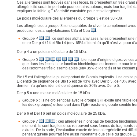
Ces allergènes sont trouvés dans les feces. Ils présentent un très gran
allergénicité serait importante pour certains auteurs, mais leur fragilité d
expliquer la faible IgE-réactivité constatée pour ces allergènes.
Le poids moléculaire des allergènes du groupe 3 est de 30 kDa.
Les allergènes du groupe 3 sont capables de cliver le complément ave
production des anaphylatoxines C3a et C5a
.
Groupe 4
: ce sont des alpha amylases. Elles présentent une 
entre Der p 4 / f 4 et Blo t 4 (env. 65% d’identité) qu’il n’est vu pour d
Der p 4 a un poids moléculaire de 15 kDa.
Groupe 5
: bien que d’origine digestive ces 
que dans les feces. Leur fonction biochimique est inconnue pour le 
des isoformes très dissemblables (env 35% d’identité) et ne croisant p
Blo t 5 est l’allergène le plus important de Blomia tropicalis. Il ne croise p
L’identité de séquence de Blo t 5 est de 43% avec Der p 5, de 40% avec
dernier n’a qu’une identité de séquence de 30% avec Der p 5.
Der p 5 a une masse moléculaire de 15 kDa.
Groupe 6
: ils ne croisent pas avec le groupe 3 (il existe une faible i
les deux groupes) et leur part dans l’IgE-réactivité globale semble très
Der p 6 et Der f 6 ont un poids moléculaire de 25 kDa.
Groupe 7
: ces allergènes n’ont pas de fonction biochimiqu
moment. Ils sont fragiles et se retrouvent sous formes de fragments tr
extraits. De la sorte, l’évaluation exacte de leur allergénicité est diffic
pensant qu’elle pourrait être aussi importante que celle du groupe 1.