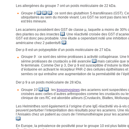
Les allergènes du groupe 7 ont un poids moléculaire de 22 kDa.
Groupe 8
: ce sont des glutathion S-transférases (GST). C
ubiquitaires au sein du monde vivant. Les GST ne sont pas dans les fe
est très mineure.
Les acariens possèdent des GST de classe µ, laquelle a moins de 30% d
des plantes ou des insectes
. Une réactivité croisée des GST d’acarie
GST est donc peu probable. Une étude a cependant noté une inhibition de
américaine chez 2 patients/6
.
Der p 8 est un polypeptide d’un poids moléculaire de 27 kDa.
Groupe 9
: ce sont des sérine protéases à activité collagénase. Une
sérine protéases de crustacés a été avancée
mais calculée que s
N-terminale. Comme Der p 3, Der p 9 est susceptible d’induire la lib
d’éotaxine en activant le récepteur PAR-2 des cellules épithéliales et 
serrées ce qui entraîne une augmentation de la perméabilité de l’ép
Der p 9 a un poids moléculaire de 28 kDa.
Groupe 10
: les
tropomyosines
des acariens sont suspectées 
croisées avec celles d’autres arthropodes comme les crustacés ou les
clinique de ces RC est abordée ailleurs (Crustacés, Blattes, Mollusqu
Les Helminthes sont également à l’origine d’une IgE-réactivité vis-à-vis
peuvent perturber l’interprétation des résultats pour les acariens. Une réa
l’Anisakis chez un patient au cours de l’immunothérapie pour les acari
.
En Europe, la prévalence de positivité pour le groupe 10 est plus faible