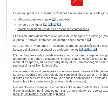
La pathologie due aux acariens n’est pas limitée aux réactions allergique
affections cutanées : gale
, demodex, ..
morsures de tiques
réactions alimentaires dues à des farines contaminées
Elle affecte aussi de nombreux animaux de compagnie et d’élevage (mam
à leur tour, peuvent entraîner une allergie chez l’homme
.
Les acariens phytophages et les acariens prédateurs utilisés contre ces
la cause d’allergies respiratoires professionnelles
.
D’innombrables études ont été menées pour comprendre l’épidémiologie
nature des allergènes des acariens. Elles se sont concentrées sur un n
a
restreint d’espèces, au premier rang desquelles Dermatophagoides far
pteronyssinus et Blomia tropicalis.
Ces acariens dits « domestiques » sont une cause majeure d’allergie resp
Leurs caractéristiques allergologiques sont détaillées ci-après, en mêm
d’autres espèces d’acariens retrouvés dans les habitations ou dans de
favorables à leur croissance (
acariens dits de stockage
).
Des réactivités croisées ont été décrites entre acariens et d’autres inver
d’une association pertinente ou non sur le plan clinique : se reporter a
mollusques marins
,
escargots
et
blattes
.