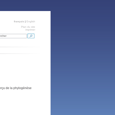
français
|
English
Plan du site
imprimer
rcher
erçu de la phylogénèse