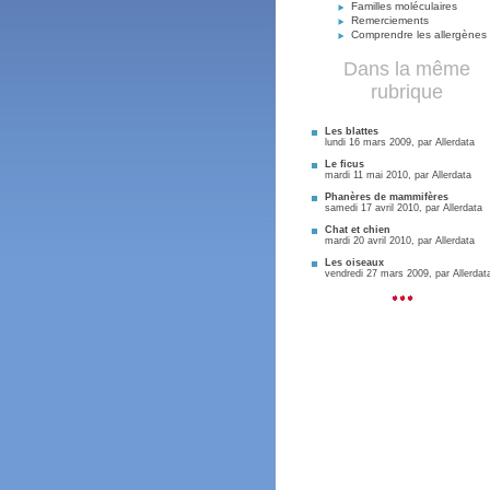
Familles moléculaires
Remerciements
Comprendre les allergènes
Dans la même
rubrique
Les blattes
lundi 16 mars 2009, par
Allerdata
Le ficus
mardi 11 mai 2010, par
Allerdata
Phanères de mammifères
samedi 17 avril 2010, par
Allerdata
Chat et chien
mardi 20 avril 2010, par
Allerdata
Les oiseaux
vendredi 27 mars 2009, par
Allerdat