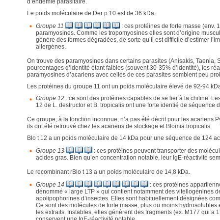
d’endémie parasitaire.
Le poids moléculaire de Der p 10 est de 36 kDa.
Groupe 11
: ces protéines de forte masse (env. 
paramyosines. Comme les tropomyosines elles sont d’origine musculai
génère des formes dégradées, de sorte qu’il est difficile d’estimer l’
allergènes.
On trouve des paramyosines dans certains parasites (Anisakis, Taenia, 
pourcentages d’identité étant faibles (souvent 30-35% d’identité), les ré
paramyosines d’acariens avec celles de ces parasites semblent peu pro
Les protéines du groupe 11 ont un poids moléculaire élevé de 92-94 kDa
Groupe 12
: ce sont des protéines capables de se lier à la chitine. L
12 de L. destructor et B. tropicalis ont une forte identié de séquence
Ce groupe, à la fonction inconnue, n’a pas été décrit pour les acariens P
ils ont été retrouvé chez les acariens de stockage et Blomia tropicalis
Blo t 12 a un poids moléculaire de 14 kDa pour une séquence de 124 a
Groupe 13
: ces protéines peuvent transporter des molécu
acides gras. Bien qu’en concentration notable, leur IgE-réactivité semb
Le recombinant rBlo t 13 a un poids moléculaire de 14,8 kDa.
Groupe 14
: ces protéines appartien
dénommé « large LTP » qui contient notamment des vitellogénines de
apolipophorines d’insectes. Elles sont habituellement désignées co
Ce sont des molécules de forte masse, plus ou moins hydrosolubles 
les extraits. Instables, elles génèrent des fragments (ex. M177 qui a 
conservent une IgE-réactivité notable.