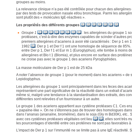
groupes au moins.
La relevance clinique n’a pas été contrôlée pour chacun des allergène
par des tests de provocation nasale et/ou bronchique. Parmi les allerg
sont plutôt des « molécules IgE-réactives ».
Les propriétés des différents groupes
Groupe 1
: les allergènes du groupe 1 so
protéases, c’est-à-dire des enzymes capables de scinder d’autres pro
premiers allergènes d’acariens à avoir été caractérisés : Der p 1 en
1982
. Der p 1 et Der f 1 ont une homologie de séquence de 85%. S
entre Der p 1, Der f 1 et Eur m 1 (Euroglyphus), elle tombe à moins 
allergènes et Blo t 1 (Blomia), et plus encore en surface des protéine
ne croise pas avec le groupe 1 des acariens Pyroglyphides.
La masse moléculaire de Der p 1 est de 25 kDa
A noter l’absence de groupe 1 (pour le moment) dans les acariens « de 
Lepidoglyphus.
Les allergènes du groupe 1 sont principalement dans les feces des aca
représentent une part significative de la réactivité dans un extrait d’ac
même si, malgré une tendance à la standardisation des extraits, des con
différentes sont relevées d’un fournisseur à un autre.
Le groupe 1 des acariens appartient aux cystéine protéases C1. Ces enz
« papaïne-like ». On ne s’étonnera pas de trouver des homologues dans
dans l’ananas (ananaïne, broméline), dans le soja (Gly m Bd30K), etc.. S
avec ces cystéines protéases végétales ont lieu
, elles sont très m
les pourcentages d’identité entre ces protéines ne sont pas favorables à 
L’impact de Der p 1 sur l’immunité ne se limite pas à une IgE réactivité. 