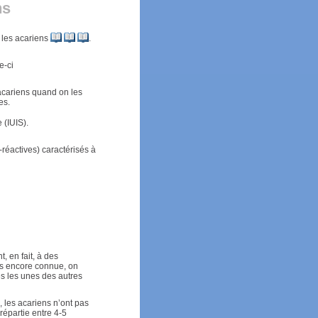
ns
 les acariens
.
e-ci
 acariens quand on les
es.
 (IUIS).
réactives) caractérisés à
 en fait, à des
as encore connue, on
 les unes des autres
, les acariens n’ont pas
répartie entre 4-5