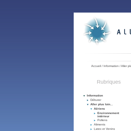
Accueil
/
Information
/
Aller pl
Rubriques
Information
Débuter
Aller plus loin...
Aériens
Environnement
intérieur
Pollens
Aliments
Latex et Venins