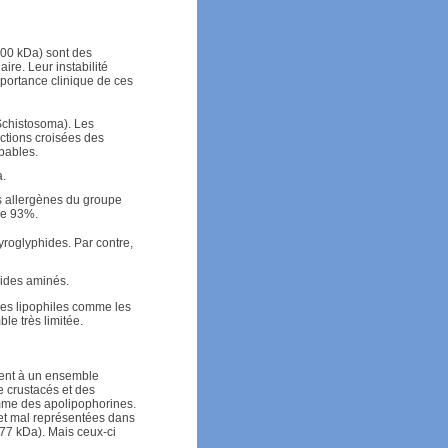
100 kDa) sont des
re. Leur instabilité
importance clinique de ces
Schistosoma). Les
actions croisées des
bables.
.
es allergènes du groupe
 de 93%.
yroglyphides. Par contre,
cides aminés.
les lipophiles comme les
le très limitée.
nent à un ensemble
 crustacés et des
mme des apolipophorines.
et mal représentées dans
177 kDa). Mais ceux-ci