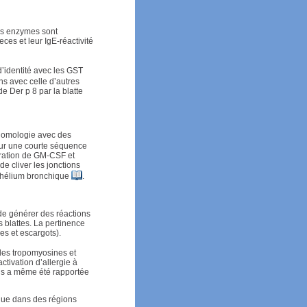
es enzymes sont
ces et leur IgE-réactivité
’identité avec les GST
ns avec celle d’autres
 Der p 8 par la blatte
 homologie avec des
ur une courte séquence
ération de GM-CSF et
de cliver les jonctions
ithélium bronchique
.
de générer des réactions
 blattes. La pertinence
es et escargots).
 des tropomyosines et
ctivation d’allergie à
ens a même été rapportée
 que dans des régions