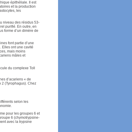
ique épithéliale. Il est
toires et la production
astocytes, les
au niveau des résidus 53-
el purifié. En outre, en
ous forme d’un dimère de
ines font partie d’une
 Elles ont une cavité
eces, mais moins
cariens mâles et
cule du complexe Toll
gènes d’acariens « de
p 2 (Tyrophagus). Chez
fférents selon les
xonomie.
me pour les groupes 6 et
 groupe 6 (chymotrypsine-
ent avec la trypsine