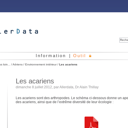
Reche
Information
|
Outil
us loin...
/
Aériens
/
Environnement intérieur
/
Les acariens
Les acariens
dimanche 8 juillet 2012, par
Allerdata
,
Dr Alain Thillay
Les acariens sont des arthropodes. Le schéma ci-dessous donne un ap
des acariens, ainsi que de l’extrême diversité de leur écologie :