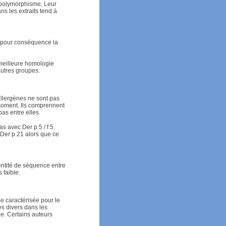
d polymorphisme. Leur
ans les extraits tend à
c pour conséquence la
meilleure homologie
’autres groupes.
allergènes ne sont pas
moment. Ils comprennent
as entre elles.
as avec Der p 5 / f 5.
 Der p 21 alors que ce
dentité de séquence entre
 faible.
e caractérisée pour le
ès divers dans les
ile. Certains auteurs