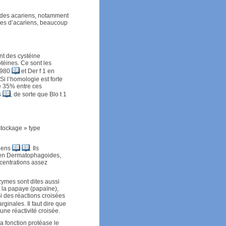
s des acariens, notamment
ènes d’acariens, beaucoup
nt des cystéine
téines. Ce sont les
 1980
et Der f 1 en
i l’homologie est forte
de 35% entre ces
s
, de sorte que Blo t 1
stockage » type
riens
. Ils
arien Dermatophagoides,
centrations assez
ymes sont dites aussi
 la papaye (papaïne),
i des réactions croisées
arginales. Il faut dire que
une réactivité croisée.
Sa fonction protéase le