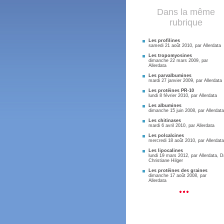
Dans la même
rubrique
Les profilines
samedi 21 août 2010, par
Allerdata
Les tropomyosines
dimanche 22 mars 2009, par
Allerdata
Les parvalbumines
mardi 27 janvier 2009, par
Allerdata
Les protéines PR-10
lundi 8 février 2010, par
Allerdata
Les albumines
dimanche 15 juin 2008, par
Allerdata
Les chitinases
mardi 6 avril 2010, par
Allerdata
Les polcalcines
mercredi 18 août 2010, par
Allerdata
Les lipocalines
lundi 19 mars 2012, par
Allerdata
,
D
Christiane Hilger
Les protéines des graines
dimanche 17 août 2008, par
Allerdata