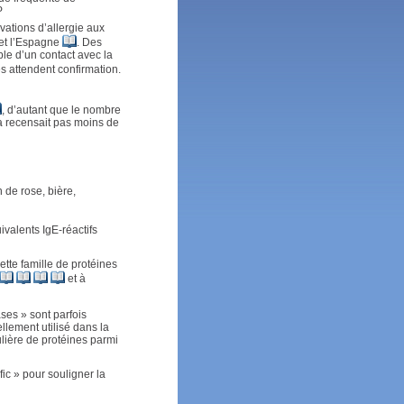
P
vations d’allergie aux
et l’Espagne
. Des
le d’un contact avec la
es attendent confirmation.
, d’autant que le nombre
ta recensait pas moins de
 de rose, bière,
ivalents IgE-réactifs
ette famille de protéines
et à
ases » sont parfois
llement utilisé dans la
ulière de protéines parmi
fic » pour souligner la