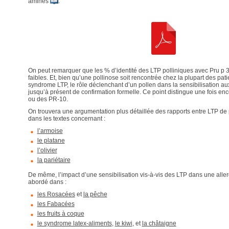
aminés
.
On peut remarquer que les % d’identité des LTP polliniques avec Pru p 3
faibles. Et, bien qu’une pollinose soit rencontrée chez la plupart des pat
syndrome LTP, le rôle déclenchant d’un pollen dans la sensibilisation au
jusqu’à présent de confirmation formelle. Ce point distingue une fois enc
ou des PR-10.
On trouvera une argumentation plus détaillée des rapports entre LTP de p
dans les textes concernant :
l’armoise
le platane
l’olivier
la pariétaire
De même, l’impact d’une sensibilisation vis-à-vis des LTP dans une aller
abordé dans :
les Rosacées
et
la pêche
les Fabacées
les fruits à coque
le syndrome latex-aliments
,
le kiwi
, et
la châtaigne