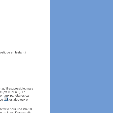
ostique en testant in
 qu’il est possible, mais
e (ex. rCor a 8). Le
ion aux pariétaires car
ncé
, est douteux en
éactivité pour une PR-10
on du latex. Des extraits