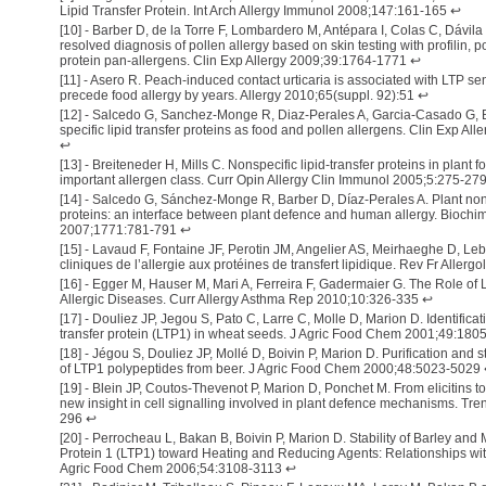
Lipid Transfer Protein. Int Arch Allergy Immunol 2008;147:161-165
↩
[
10
] -
Barber D, de la Torre F, Lombardero M, Antépara I, Colas C, Dávila 
resolved diagnosis of pollen allergy based on skin testing with profilin, po
protein pan-allergens. Clin Exp Allergy 2009;39:1764-1771
↩
[
11
] -
Asero R. Peach-induced contact urticaria is associated with LTP se
precede food allergy by years. Allergy 2010;65(suppl. 92):51
↩
[
12
] -
Salcedo G, Sanchez-Monge R, Diaz-Perales A, Garcia-Casado G, B
specific lipid transfer proteins as food and pollen allergens. Clin Exp A
↩
[
13
] -
Breiteneder H, Mills C. Nonspecific lipid-transfer proteins in plant 
important allergen class. Curr Opin Allergy Clin Immunol 2005;5:275-27
[
14
] -
Salcedo G, Sánchez-Monge R, Barber D, Díaz-Perales A. Plant non-s
proteins: an interface between plant defence and human allergy. Biochi
2007;1771:781-791
↩
[
15
] -
Lavaud F, Fontaine JF, Perotin JM, Angelier AS, Meirhaeghe D, Leb
cliniques de l’allergie aux protéines de transfert lipidique. Rev Fr Aller
[
16
] -
Egger M, Hauser M, Mari A, Ferreira F, Gadermaier G. The Role of L
Allergic Diseases. Curr Allergy Asthma Rep 2010;10:326-335
↩
[
17
] -
Douliez JP, Jegou S, Pato C, Larre C, Molle D, Marion D. Identificati
transfer protein (LTP1) in wheat seeds. J Agric Food Chem 2001;49:180
[
18
] -
Jégou S, Douliez JP, Mollé D, Boivin P, Marion D. Purification and st
of LTP1 polypeptides from beer. J Agric Food Chem 2000;48:5023-5029
[
19
] -
Blein JP, Coutos-Thevenot P, Marion D, Ponchet M. From elicitins to l
new insight in cell signalling involved in plant defence mechanisms. Tre
296
↩
[
20
] -
Perrocheau L, Bakan B, Boivin P, Marion D. Stability of Barley and M
Protein 1 (LTP1) toward Heating and Reducing Agents: Relationships wit
Agric Food Chem 2006;54:3108-3113
↩