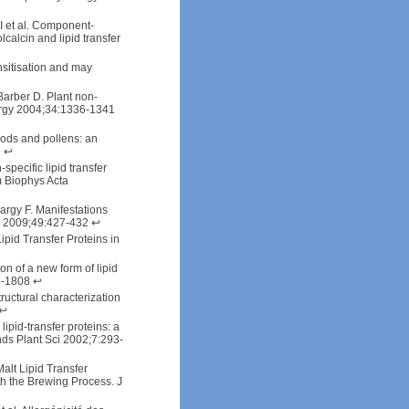
I et al. Component-
lcalcin and lipid transfer
nsitisation and may
arber D. Plant non-
llergy 2004;34:1336-1341
foods and pollens: an
9
↩
pecific lipid transfer
m Biophys Acta
argy F. Manifestations
gol 2009;49:427-432
↩
ipid Transfer Proteins in
on of a new form of lipid
5-1808
↩
ructural characterization
↩
ipid-transfer proteins: a
nds Plant Sci 2002;7:293-
alt Lipid Transfer
h the Brewing Process. J