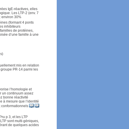
rées IgE-réactives, elles
ogique. Les LTP-2 (env. 7
 : environ 30%
éines (formant 4 ponts
es inhibiteurs
familles de protéines,
oisée d’une famille à une
s)
tuellement mis en relation
e groupe PR-14 parmi les
orise l’homologie et
sur un continuum assez
z bonne réactivité
le à mesure que l’identité
nt conformationnels
ru p 3, et les LTP
 LTP sont multi-géniques,
férant de quelques acides