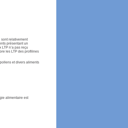
 sont relativement
ients présentant un
x LTP n’a pas reçu
ore les LTP des profilines
ollens et divers aliments
gie alimentaire est