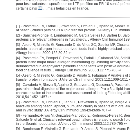
pour tests cutanés et spécifiques en LTP, profiline ou PR-10 sont à prés
certains pays
… mais hélas pas en France.
[
1
] -
Pastorello EA, Farioli L, Pravettoni V, Ortolani C, Ispano M, Monza M,
of peach (Prunus persica) is a lipid transfer protein. J Allergy Clin Imm
[
2
] -
Sanchez-Monge R, Lombardero M, Garcia Selles FJ, Barber D, Salce
proteins are relevant allergens in fruit allergy. J Allergy Clin Immunol 1
[
3
] -
Asero R, Mistrello G, Roncarolo D, de Vries SC, Gautier MF, Ciurana C
protein: a pan-allergen in plant-derived foods that is highly resistant to p
Allergy Immunol 2000;122:20-32
↩
[
4
] -
Pastorello EA, Pompei C, Pravettoni V, Farioli L, Calamari AM, Scibilia 
protein is the major maize allergen maintaining IgE-binding activity after
demonstrated in anaphylactic patients and patients with positive double-
food challenge results. J Allergy Clin Immunol 2003;112:775-783
↩
[
5
] -
Asero R, Mistrello G, Roncarolo D, Amato S, Falagiani P. Analysis of the
transfer protein from apple. J Allergy Clin Immunol 2003;112:1009-1011
[
6
] -
Cavatorta V, Sforza S, Aquino G, Galaverna G, Dossena A, Pastorello E
gastrointestinal digestion of the major peach allergen Pru p 3, a lipid tra
characterization of the products and assessment of their IgE binding abil
2010;54:1452-1457
↩
[
7
] -
Pastorello EA, Ortolani C, Farioli L, Pravettoni V, Ispano M, Borga A, e
reactivity among peach, apricot, plum, and cherry in patients with oral al
and in vitro study. J Allergy Clin Immunol 1994;94:699-707
↩
[
8
] -
Fernández-Rivas M, González-Mancebo E, Rodríguez-Pérez R, Ben
Salcedo G, et al. Clinically relevant peach allergy is related to peach lipid
in the Spanish population. J Allergy Clin Immunol 2003;112:789-795
↩
[
9
] -
Borghesan F, Mistrello G, Roncarolo D, Amato S, Plebani M, Asero R.