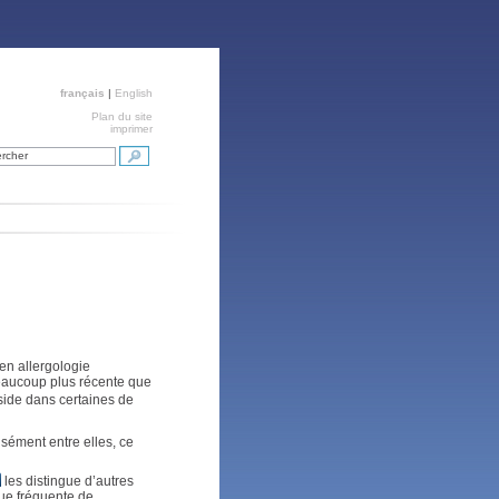
français
|
English
Plan du site
imprimer
rcher
en allergologie
 beaucoup plus récente que
éside dans certaines de
sément entre elles, ce
les distingue d’autres
nue fréquente de