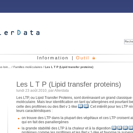
Reche
Information
|
Outil
us loin...
/
Familles moléculaires
/
Les L T P (Lipid transfer proteins)
Les L T P (Lipid transfer proteins)
lundi 23 août 2010, par
Allerdata
Les LTP, ou Lipid Transfer Proteins, sont dorénavant un grand classique 
moléculaire. Mais leur identification en tant qu’allergènes est pourtant
celle des profilines ou des Bet v 1-like
. Cet intérêt pour les LTP r
leurs caractéristiques :
on trouve des LTP dans la plupart des végétaux et ces LTP croisent ai
qui en fait des panallergènes
la grande stabilité des LTP à la chaleur et à la digestion
protéines comme les profilines et les Bet v 1-like et favorise la surve