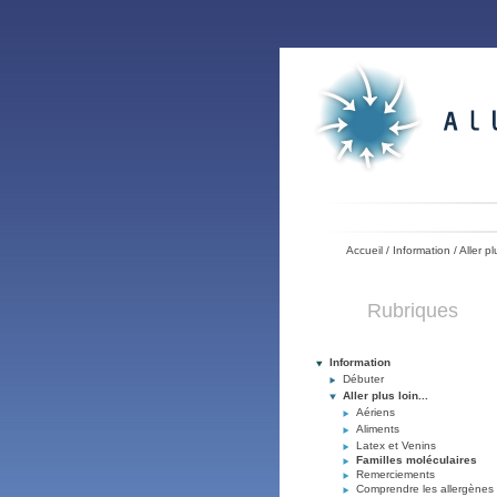
Accueil
/
Information
/
Aller pl
Rubriques
Information
Débuter
Aller plus loin...
Aériens
Aliments
Latex et Venins
Familles moléculaires
Remerciements
Comprendre les allergènes