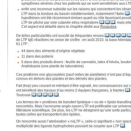
symptômes sévères chez les patients qui se sont sensibilisés aux LT
enfin une inconnue subsiste sur les raisons qui concentrent les obser
LTP dans la bordure du bassin méditerranéen, notamment l’Italie
hypothèses ont été récemment émises quant au rôle favorisant possib
LTP de pêche par voie cutanée et/ou respiratoire
, mais ell
Cet aspect est détaillé dans le chapitre dédié aux
Rosacées
.
De telles particularités ont suscité de fréquentes revues
de LTP IgE-réactives ne cesse de croître : en août 2010, la base Allerda
61 LTP :
44 dans des aliments d’origine végétale
11 dans des pollens
5 dans des produits divers : feuille de cannabis, latex d’hévéa, bouton
Arabidopsis (une plante de laboratoire).
Ces protéines non glycosylées (sauf celles de pariétaire) n’ont pas d’équ
connus en dehors des plantes et des dérivés des plantes.
Fait (trop) peu courant et méritant d’être signalé, les connaissances sur c
ont bénéficié des travaux d’au moins 2 équipes françaises, à Nantes
r
Toulouse
.
Les termes de « protéines de transfert lipidique » ou de « lipido-transfér
rencontrés. Mais l’acronyme anglo-saxon LTP est préférable car universe
littérature scientifique. De plus, les LTP ne désignent qu’une sorte partic
toutes celles qui transportent des lipides.
On rencontre aussi l’abréviation « nsLTP », celle-ci signifiant « non speci
multiplicité des ligands hydrophobes pouvant se coupler aux LTP
.