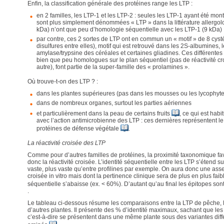
Enfin, la classification générale des protéines range les LTP :
en 2 familles, les LTP-1 et les LTP-2 : seules les LTP-1 ayant été mont
sont plus simplement dénommées « LTP » dans la littérature allergol
kDa) n’ont que peu d’homologie séquentielle avec les LTP-1 (9 kDa)
par contre, ces 2 sortes de LTP ont en commun un « motif » de 8 cyst
disulfures entre elles), motif qui est retrouvé dans les 2S-albumines, l
amylase/trypsine des céréales et certaines gliadines. Ces différentes 
bien que peu homologues sur le plan séquentiel (pas de réactivité cr
autre), font partie de la super-famille des « prolamines ».
Où trouve-t-on des LTP ? :
dans les plantes supérieures (pas dans les mousses ou les lycophyte
dans de nombreux organes, surtout les parties aériennes
et particulièrement dans la peau de certains fruits
, ce qui est habi
avec l’action antimicrobienne des LTP : ces dernières représentent l
protéines de défense végétale
.
La réactivité croisée des LTP
Comme pour d’autres familles de protéines, la proximité taxonomique fav
donc la réactivité croisée. L’identité séquentielle entre les LTP s’étend 
vaste, plus vaste qu’entre profilines par exemple. On aura donc une asse
croisée in vitro mais dont la pertinence clinique sera de plus en plus faib
séquentielle s’abaisse (ex. < 60%). D’autant qu’au final les épitopes so
.
Le tableau ci-dessous résume les comparaisons entre la LTP de pêche, P
d’autres plantes. Il présente des % d’identité maximaux, sachant que les
c’est-à-dire se présentent dans une même plante sous des variantes dif