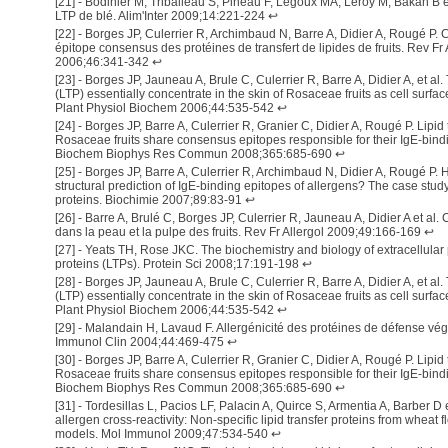
[
21
] -
Bodinier M, Triballeau S, Pineau F, Legoux MA, Leroy M, Bakan B et 
LTP de blé. Alim'Inter 2009;14:221-224
↩
[
22
] -
Borges JP, Culerrier R, Archimbaud N, Barre A, Didier A, Rougé P. C
épitope consensus des protéines de transfert de lipides de fruits. Rev Fr
2006;46:341-342
↩
[
23
] -
Borges JP, Jauneau A, Brule C, Culerrier R, Barre A, Didier A, et al. 
(LTP) essentially concentrate in the skin of Rosaceae fruits as cell surfa
Plant Physiol Biochem 2006;44:535-542
↩
[
24
] -
Borges JP, Barre A, Culerrier R, Granier C, Didier A, Rougé P. Lipid 
Rosaceae fruits share consensus epitopes responsible for their IgE-bindin
Biochem Biophys Res Commun 2008;365:685-690
↩
[
25
] -
Borges JP, Barre A, Culerrier R, Archimbaud N, Didier A, Rougé P. H
structural prediction of IgE-binding epitopes of allergens? The case study 
proteins. Biochimie 2007;89:83-91
↩
[
26
] -
Barre A, Brulé C, Borges JP, Culerrier R, Jauneau A, Didier A et al.
dans la peau et la pulpe des fruits. Rev Fr Allergol 2009;49:166-169
↩
[
27
] -
Yeats TH, Rose JKC. The biochemistry and biology of extracellular p
proteins (LTPs). Protein Sci 2008;17:191-198
↩
[
28
] -
Borges JP, Jauneau A, Brule C, Culerrier R, Barre A, Didier A, et al. 
(LTP) essentially concentrate in the skin of Rosaceae fruits as cell surfa
Plant Physiol Biochem 2006;44:535-542
↩
[
29
] -
Malandain H, Lavaud F. Allergénicité des protéines de défense végé
Immunol Clin 2004;44:469-475
↩
[
30
] -
Borges JP, Barre A, Culerrier R, Granier C, Didier A, Rougé P. Lipid 
Rosaceae fruits share consensus epitopes responsible for their IgE-bindin
Biochem Biophys Res Commun 2008;365:685-690
↩
[
31
] -
Tordesillas L, Pacios LF, Palacin A, Quirce S, Armentia A, Barber D e
allergen cross-reactivity: Non-specific lipid transfer proteins from wheat f
models. Mol Immunol 2009;47:534-540
↩