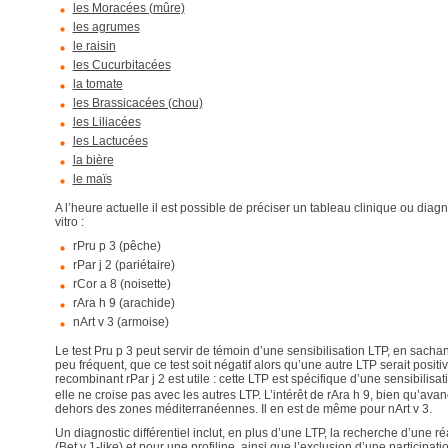
les Moracées (mûre)
les agrumes
le raisin
les Cucurbitacées
la tomate
les Brassicacées (chou)
les Liliacées
les Lactucées
la bière
le maïs
A l’heure actuelle il est possible de préciser un tableau clinique ou diagn
vitro :
rPru p 3 (pêche)
rPar j 2 (pariétaire)
rCor a 8 (noisette)
rAra h 9 (arachide)
nArt v 3 (armoise)
Le test Pru p 3 peut servir de témoin d’une sensibilisation LTP, en sachant
peu fréquent, que ce test soit négatif alors qu’une autre LTP serait positiv
recombinant rPar j 2 est utile : cette LTP est spécifique d’une sensibilisat
elle ne croise pas avec les autres LTP. L’intérêt de rAra h 9, bien qu’ava
dehors des zones méditerranéennes. Il en est de même pour nArt v 3.
Un diagnostic différentiel inclut, en plus d’une LTP, la recherche d’une r
(Bet v 1-like) et pour une profiline, ainsi que l’exclusion d’une participati