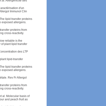
al. Allergénicité des
aractérisation d'un
 Allergol Immunol Clin
The lipid transfer proteins
ce exposed allergens.
transfer proteins from
g cross-reactivity.
ow reliable is the
of plant lipid transfer
 Concentration des LTP
lant lipid-transfer
The lipid transfer proteins
ce exposed allergens.
tale. Rev Fr Allergol
transfer proteins from
g cross-reactivity.
t al. Molecular basis of
lour and peach fruit as