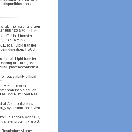
ent disponibles dans
 et al. The major allergen
unol 1999;103:520-526
↩
do G. Lipid-transfer
999;103:514-519
↩
L, et al. Lipid transfer
epsin digestion. Int Arch
J, et al. Lipid-transfer
 cooking at 100°C, as
blind, placebocontrolled
 heat stability of lipid
↩
A et al. In vitro
nsfer protein: Molecular
ities. Mol Nutr Food Res
t al. Allergenic cross-
lergy syndrome: an in vivo
ito C, Sánchez-Monge R,
 transfer protein, Pru p 3,
 Respiratory Allergy to