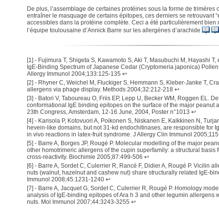
De plus, l’assemblage de certaines protéines sous la forme de trimères
entraîner le masquage de certains épitopes, ces derniers se retrouvant “
accessibles dans la protéine complète. Ceci a été particulièrement bien 
l’équipe toulousaine d’Annick Barre sur les allergènes d’arachide
[
1
] -
Fujimura T, Shigeta S, Kawamoto S, Aki T, Masubuchi M, Hayashi T, 
IgE-Binding Spectrum of Japanese Cedar (Cryptomeria japonica) Pollen A
Allergy Immunol 2004;133:125-135
↩
[
2
] -
Rhyner C, Weichel M, Fluckiger S, Hemmann S, Kleber-Janke T, Cra
allergens via phage display. Methods 2004;32:212-218
↩
[
3
] -
Batori V, Taboureau O, Friis EP, Lepp U, Becker WM, Roggen EL. Det
conformational IgE binding epitopes on the surface of the major peanut 
23th Congress, Amsterdam, 12-16 June, 2004, Poster n°1013
↩
[
4
] -
Karisola P, Kotovuori A, Poikonen S, Niskanen E, Kalkkinen N, Turjan
hevein-like domains, but not 31-kd endochitinases, are responsible for I
in vivo reactions in latex-fruit syndrome. J Allergy Clin Immunol 2005;11
[
5
] -
Barre A, Borges JP, Rougé P. Molecular modelling of the major peanu
other homotrimeric allergens of the cupin superfamily: a structural basis f
cross-reactivity. Biochimie 2005;87:499-506
↩
[
6
] -
Barre A, Sordet C, Culerrier R, Rancé F, Didier A, Rougé P. Vicilin al
nuts (walnut, hazelnut and cashew nut) share structurally related IgE-bi
Immunol 2008;45:1231-1240
↩
[
7
] -
Barre A, Jacquet G, Sordet C, Culerrier R, Rougé P. Homology mode
analysis of IgE-binding epitopes of Ara h 3 and other legumin allergens wi
nuts. Mol Immunol 2007;44:3243-3255
↩