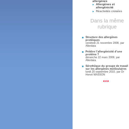
allergènes
Allergènes et
allergénicité
Réactivités croisées
Dans la même
rubrique
Structure des allergènes
protéiques
vendredi 21 novembre 2008, par
Allerdata
Prédire l’allergénicité d’une
protéine ?
dimanche 22 mars 2009, par
Allerdata
Sérothèque du groupe de travail
sur les allergènes moléculaires
lundi 20 septembre 2010, par
Dr
Hervé MASSON