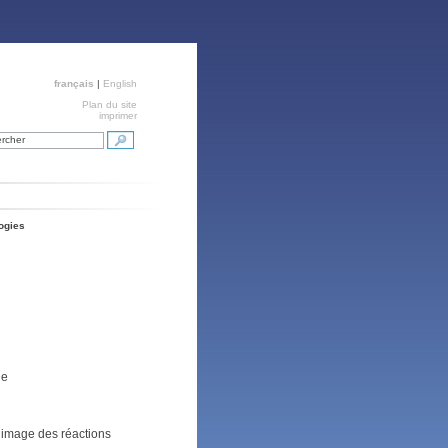
français
|
English
Plan du site
imprimer
rcher
ogies
ne
l’image des réactions