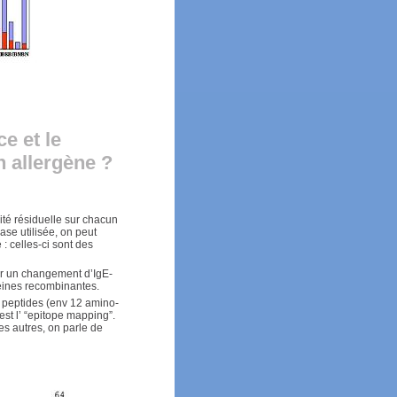
e et le
 allergène ?
ité résiduelle sur chacun
ase utilisée, on peut
: celles-ci sont des
er un changement d’IgE-
téines recombinantes.
s peptides (env 12 amino-
’est l’ “epitope mapping”.
s autres, on parle de