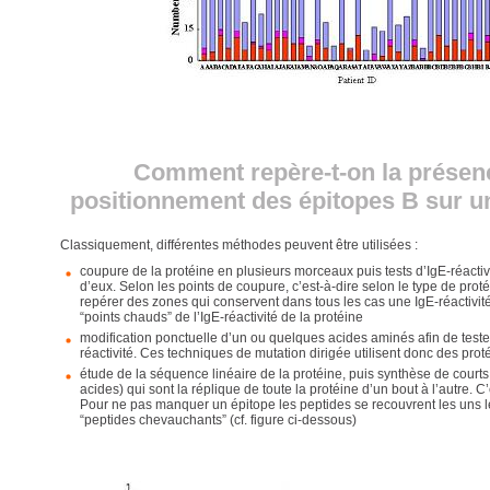
Comment repère-t-on la présenc
positionnement des épitopes B sur un
Classiquement, différentes méthodes peuvent être utilisées :
coupure de la protéine en plusieurs morceaux puis tests d’IgE-réactiv
d’eux. Selon les points de coupure, c’est-à-dire selon le type de proté
repérer des zones qui conservent dans tous les cas une IgE-réactivité 
“points chauds” de l’IgE-réactivité de la protéine
modification ponctuelle d’un ou quelques acides aminés afin de test
réactivité. Ces techniques de mutation dirigée utilisent donc des pro
étude de la séquence linéaire de la protéine, puis synthèse de court
acides) qui sont la réplique de toute la protéine d’un bout à l’autre. C
Pour ne pas manquer un épitope les peptides se recouvrent les uns le
“peptides chevauchants” (cf. figure ci-dessous)