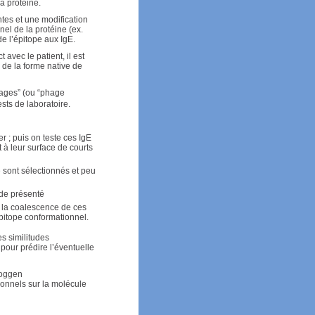
a protéine.
ntes et une modification
nel de la protéine (ex.
de l’épitope aux IgE.
avec le patient, il est
 de la forme native de
hages” (ou “phage
sts de laboratoire.
r ; puis on teste ces IgE
à leur surface de courts
 sont sélectionnés et peu
ide présenté
; la coalescence de ces
épitope conformationnel.
s similitudes
pour prédire l’éventuelle
Roggen
onnels sur la molécule