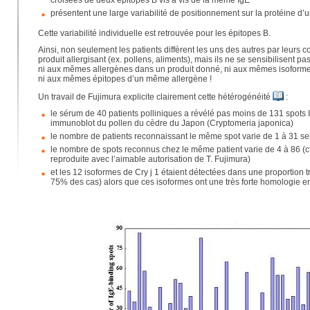
croisées de deux épitopes B vis à vis de la même IgE
présentent une large variabilité de positionnement sur la protéine d’u
Cette variabilité individuelle est retrouvée pour les épitopes B.
Ainsi, non seulement les patients diffèrent les uns des autres par leurs co
produit allergisant (ex. pollens, aliments), mais ils ne se sensibilisent p
ni aux mêmes allergènes dans un produit donné, ni aux mêmes isoforme
ni aux mêmes épitopes d’un même allergène !
Un travail de Fujimura explicite clairement cette hétérogénéité
:
le sérum de 40 patients polliniques a révélé pas moins de 131 spots Ig
immunoblot du pollen du cèdre du Japon (Cryptomeria japonica)
le nombre de patients reconnaissant le même spot varie de 1 à 31 se
le nombre de spots reconnus chez le même patient varie de 4 à 86 (cf
reproduite avec l’aimable autorisation de T. Fujimura)
et les 12 isoformes de Cry j 1 étaient détectées dans une proportion t
75% des cas) alors que ces isoformes ont une très forte homologie ent