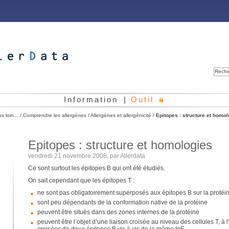
Reche
Information
|
Outil
us loin...
/
Comprendre les allergènes
/
Allergènes et allergénicité
/
Epitopes : structure et homol
Epitopes : structure et homologies
vendredi 21 novembre 2008, par
Allerdata
Ce sont surtout les épitopes B qui ont été étudiés.
On sait cependant que les épitopes T :
ne sont pas obligatoirement superposés aux épitopes B sur la protéi
sont peu dépendants de la conformation native de la protéine
peuvent être situés dans des zones internes de la protéine
peuvent être l’objet d’une liaison croisée au niveau des cellules T, à 