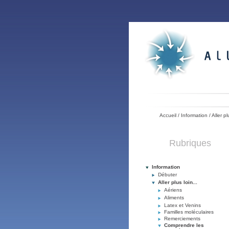
Accueil
/
Information
/
Aller pl
Rubriques
Information
Débuter
Aller plus loin...
Aériens
Aliments
Latex et Venins
Familles moléculaires
Remerciements
Comprendre les