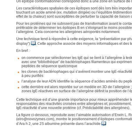
Un épitope conformationnel correspond donc à une zone en surface de l
Les caractéristiques spatiales de ces épitopes sont dès lors très importa
touchant un acide aminé (ex. mutation dirigée) ou l’équilibre tridimention
effet de la chaleur) sont susceptibles de perturber la capacité de liaison 
Pour les protéines qui ne subissent pas de transformation avant le contact 
préférable de déterminer les épitopes B en s’éloignant le moins possible
l’allergène. Cela concerne les allergènes aéroportés notamment.
Une technique tend à répondre à cette exigence, la “présentation par p
display”)
. Cette approche associe des moyens informatiques et des te
En bref :
on commence par sélectionner les IgE qui se lient à l’allergène à teste
avec une “bibliothèque” de bactériophages filamenteux qui expriment 
peptides de séquence quelconque
les clones de bactériophages qui s’avèrent montrer une IgE-réactivité
à peu purifiés
l’analyse de leur ADN identifie la séquence d’acides aminés du pept
cette dernière est alors reportée sur un modèle en 3D de l’allergène 
zones IgE-réactives en surface de l’allergène définit la position de l’
Cette technique est d’une grande importance pour mieux appréhender le
responsables des réactivités croisées entre allergènes et, possiblement, 
IgE-réactivité d’une nouvelle protéine (cf. Prédictabilité des allergènes).
La figure ci-dessous, reproduite avec l’aimable autorisation d’Erwin L. 
(elro@novozymes.com), montre le positionnement d’épitopes conformati
d’Ara h 2, une 2S albumine présente dans l’arachide