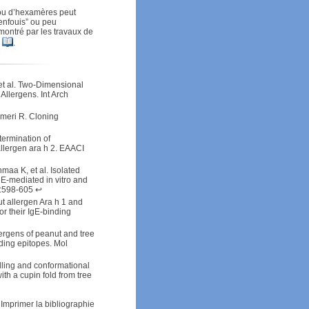
 ou d’hexamères peut
enfouis” ou peu
montré par les travaux de
.
et al. Two-Dimensional
llergens. Int Arch
meri R. Cloning
ermination of
allergen ara h 2. EAACI
maa K, et al. Isolated
gE-mediated in vitro and
5:598-605
↩
t allergen Ara h 1 and
or their IgE-binding
lergens of peanut and tree
nding epitopes. Mol
lling and conformational
th a cupin fold from tree
Imprimer la bibliographie