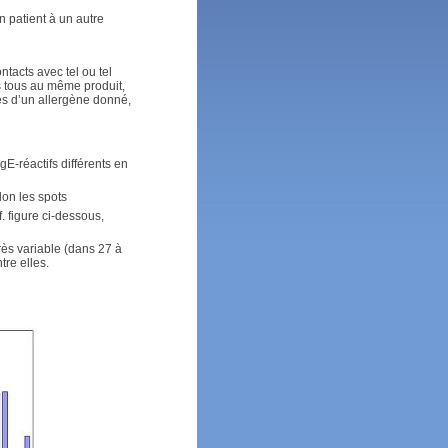
n patient à un autre
ntacts avec tel ou tel
as tous au même produit,
s d’un allergène donné,
E-réactifs différents en
lon les spots
. figure ci-dessous,
rès variable (dans 27 à
re elles.