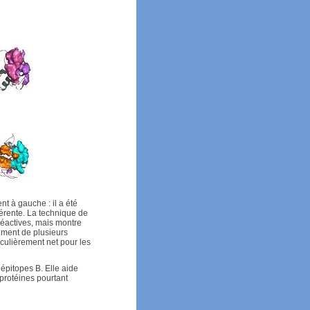
t à gauche : il a été
férente. La technique de
réactives, mais montre
ement de plusieurs
iculièrement net pour les
épitopes B. Elle aide
 protéines pourtant