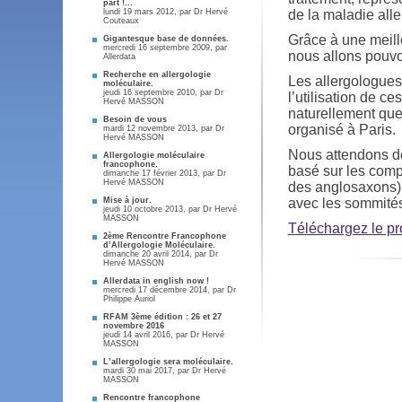
part !...
lundi 19 mars 2012, par
Dr Hervé
de la maladie alle
Couteaux
Grâce à une meill
Gigantesque base de données.
mercredi 16 septembre 2009, par
nous allons pouvo
Allerdata
Recherche en allergologie
Les allergologues
moléculaire.
jeudi 16 septembre 2010, par
Dr
l’utilisation de c
Hervé MASSON
naturellement que
Besoin de vous
organisé à Paris.
mardi 12 novembre 2013, par
Dr
Hervé MASSON
Nous attendons do
Allergologie moléculaire
francophone.
basé sur les com
dimanche 17 février 2013, par
Dr
Hervé MASSON
des anglosaxons) 
Mise à jour.
avec les sommité
jeudi 10 octobre 2013, par
Dr Hervé
MASSON
Téléchargez le pr
2ème Rencontre Francophone
d’Allergologie Moléculaire.
dimanche 20 avril 2014, par
Dr
Hervé MASSON
Allerdata in english now !
mercredi 17 décembre 2014, par
Dr
Philippe Auriol
RFAM 3ème édition : 26 et 27
novembre 2016
jeudi 14 avril 2016, par
Dr Hervé
MASSON
L’allergologie sera moléculaire.
mardi 30 mai 2017, par
Dr Hervé
MASSON
Rencontre francophone