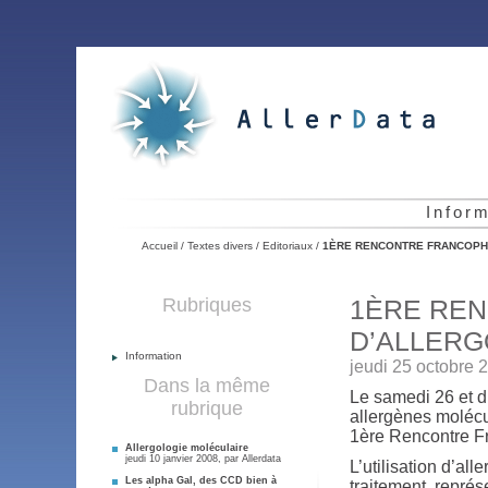
Infor
Accueil
/
Textes divers
/
Editoriaux
/
1ÈRE RENCONTRE FRANCOPH
Rubriques
1ÈRE RE
D’ALLERG
Information
jeudi 25 octobre 
Dans la même
Le samedi 26 et d
rubrique
allergènes molécul
1ère Rencontre Fr
Allergologie moléculaire
jeudi 10 janvier 2008, par
Allerdata
L’utilisation d’al
Les alpha Gal, des CCD bien à
traitement, repré