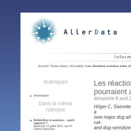
Infor
Accueil
/
Textes divers
/
Actualités
/
Les réactions croisées entre ch
Rubriques
Les réactio
pourraient 
Information
dimanche 8 avril 
Dans la même
Hilger C, Swionte
rubrique
a
new major dog alle
Helminthes et acariens... quels
cat-
rapports ?
dimanche 15 juillet 2012, par
Dr
and dog-sensitize
Céline Palussière