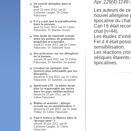
Apr ;129(4):1149
Un nouvel allergène dans le
kiwi ?
Les auteurs de cet
jeudi 22 mars 2012, par
Dr
Catherine Langlet
,
Dr Céline
nouvel allergène
Palussière
lipocaline du chat,
Il n’y a pas que la parvalbumine
dans le poisson...
Can f 6 était reco
jeudi 22 mars 2012, par
Dr Céline
Palussière
,
Dr Martine Drouet
chat (n=44).
Les études d’inhib
Une étude de réactivité croisée
entre les pollens de graminées
Fel d 4 était poss
tempérées et tropicales
mardi 27 mars 2012, par
Dr Céline
sensibilisation.
Palussière
,
Dr Stéphane Guez
Les réactions croi
Des précisions sur les allergènes
de la banane.
sériques étaients
samedi 28 avril 2012, par
Dr Céline
lipocalines.
Palussière
,
Dr Sandrine Jacquenet
Lorsque les épitopes sont
(encore) plus informatifs que les
allergènes...
dimanche 6 mai 2012, par
Dr Céline
Palussière
,
Dr Sandrine Jacquenet
Syndrome LTP : la pêche serait
bien la responsable (au moins
dans les pays méditerranéens).
dimanche 10 juin 2012, par
Dr
Céline Palussière
Blattes et acariens : allergie
croisée ou co-sensibilisation ?
dimanche 24 juin 2012, par
Dr Alain
Thillay
,
Dr Céline Palussière
Faut-il inclure le Manioc dans le
"groupe latex" ?
samedi 30 juin 2012, par
Dr
Catherine Langlet
,
Dr Céline
Palussière