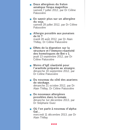
Deux allergènes du frelon
asiatique Vespa magnifica
samedi 7 juillet 2012, par
Dr Céline
Palussière
En savoir plus sur un allergène
du soja.
samedi 28 juillet 2012, par
Dr Céline
Palussière
Allergie possible aux punaises
de lit ?
mardi 28 août 2012, par
Dr Alain
Thillay
,
Dr Céline Palussière
Effets de la digestion sur la
structure et l’immuno-réactivité
des homologues de Bet v 1.
jeudi 13 septembre 2012, par
Dr
Céline Palussière
Moins d’IgE réactivité pour
l’arachide préparée au vinaigre.
dimanche 16 septembre 2012, par
Dr Céline Palussière
Du nouveau du côté des acariens
de stockage.
dimanche 21 octobre 2012, par
Dr
Alain Thillay
,
Dr Céline Palussière
De nouveaux allergènes
possibles dans la tomate.
dimanche 1er décembre 2013, par
Dr Stéphane Guez
Où l’on parle à nouveau d’alpha-
Gal...
mercredi 11 décembre 2013, par
Dr
Alain Thillay