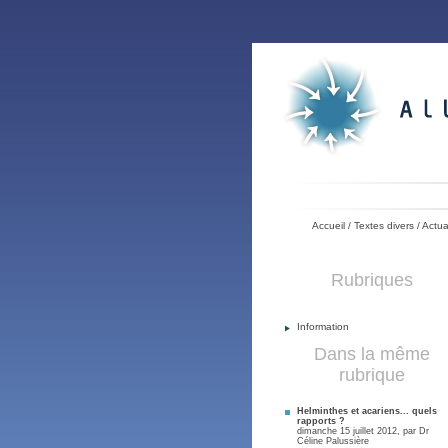
Accueil
/
Textes divers
/
Actua
Rubriques
Information
Dans la même
rubrique
Helminthes et acariens... quels
rapports ?
dimanche 15 juillet 2012, par
Dr
Céline Palussière