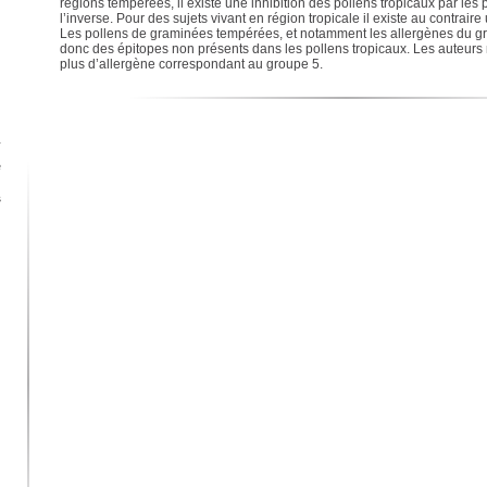
régions tempérées, il existe une inhibition des pollens tropicaux par les
l’inverse. Pour des sujets vivant en région tropicale il existe au contraire
Les pollens de graminées tempérées, et notamment les allergènes du g
donc des épitopes non présents dans les pollens tropicaux. Les auteurs n
plus d’allergène correspondant au groupe 5.
r
e
s