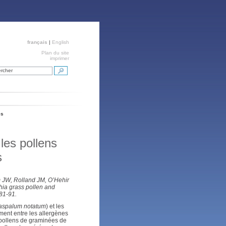
français
|
English
Plan du site
imprimer
rcher
es
les pollens
s
JW, Rolland JM, O’Hehir
hia grass pollen and
281-91.
aspalum notatum
) et les
ment entre les allergènes
 pollens de graminées de