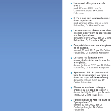
Un nouvel allergène dans le
kiwi ?
jeudi 22 mars 2012, par
Dr
Catherine Langlet
,
Dr Céline
Palussière
Il n’y a pas que la parvalbumine
dans le poisson...
jeudi 22 mars 2012, par
Dr Céline
Palussière
,
Dr Martine Drouet
Les réactions croisées entre chat
et chien pourraient aussi repose
sur les lipocalines.
dimanche 8 avril 2012, par
Dr Célin
Palussière
,
Dr Christiane Hilger
Des précisions sur les allergène
de la banane.
samedi 28 avril 2012, par
Dr Céline
Palussière
,
Dr Sandrine Jacquenet
Lorsque les épitopes sont
(encore) plus informatifs que les
allergènes...
dimanche 6 mai 2012, par
Dr Céline
Palussière
,
Dr Sandrine Jacquenet
Syndrome LTP : la pêche serait
bien la responsable (au moins
dans les pays méditerranéens).
dimanche 10 juin 2012, par
Dr
Céline Palussière
Blattes et acariens : allergie
croisée ou co-sensibilisation ?
dimanche 24 juin 2012, par
Dr Alain
Thillay
,
Dr Céline Palussière
Faut-il inclure le Manioc dans le
"groupe latex" ?
samedi 30 juin 2012, par
Dr
Catherine Langlet
,
Dr Céline
Palussière