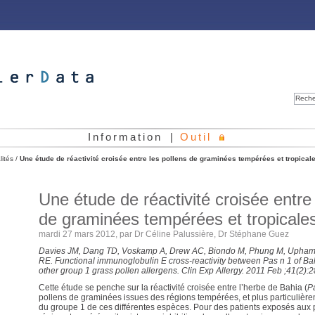
Reche
Information
|
Outil
lités
/
Une étude de réactivité croisée entre les pollens de graminées tempérées et tropical
Une étude de réactivité croisée entre 
de graminées tempérées et tropicale
mardi 27 mars 2012, par
Dr Céline Palussière
,
Dr Stéphane Guez
Davies JM, Dang TD, Voskamp A, Drew AC, Biondo M, Phung M, Upham 
RE. Functional immunoglobulin E cross-reactivity between Pas n 1 of Ba
other group 1 grass pollen allergens. Clin Exp Allergy. 2011 Feb ;41(2):
Cette étude se penche sur la réactivité croisée entre l’herbe de Bahia (
P
pollens de graminées issues des régions tempérées, et plus particulière
du groupe 1 de ces différentes espèces. Pour des patients exposés aux