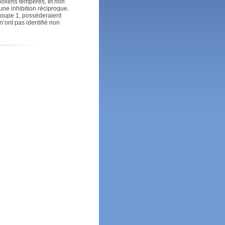
 pollens tempérés, et non
 une inhibition réciproque.
roupe 1, possèderaient
’ont pas identifié non