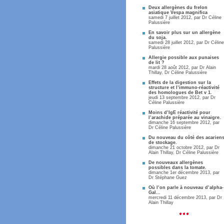
Deux allergènes du frelon
asiatique Vespa magnifica
samedi 7 juillet 2012, par
Dr Céline
Palussière
En savoir plus sur un allergène
du soja.
samedi 28 juillet 2012, par
Dr Céline
Palussière
Allergie possible aux punaises
de lit ?
mardi 28 août 2012, par
Dr Alain
Thillay
,
Dr Céline Palussière
Effets de la digestion sur la
structure et l’immuno-réactivité
des homologues de Bet v 1.
jeudi 13 septembre 2012, par
Dr
Céline Palussière
Moins d’IgE réactivité pour
l’arachide préparée au vinaigre.
dimanche 16 septembre 2012, par
Dr Céline Palussière
Du nouveau du côté des acarien
de stockage.
dimanche 21 octobre 2012, par
Dr
Alain Thillay
,
Dr Céline Palussière
De nouveaux allergènes
possibles dans la tomate.
dimanche 1er décembre 2013, par
Dr Stéphane Guez
Où l’on parle à nouveau d’alpha-
Gal...
mercredi 11 décembre 2013, par
Dr
Alain Thillay