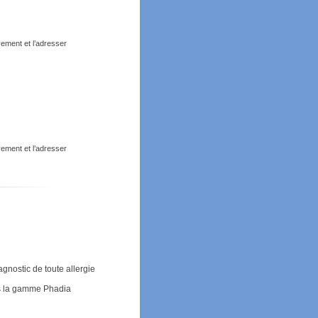
vement et l’adresser
vement et l’adresser
gnostic de toute allergie
s la gamme Phadia