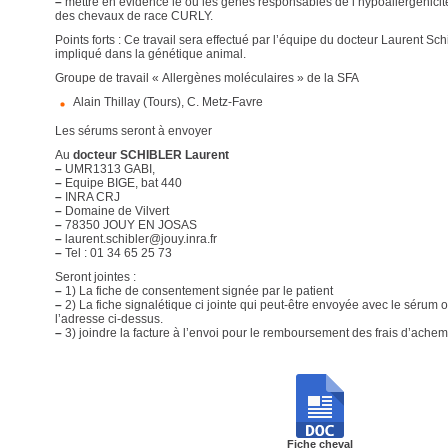
–
mettre en évidence le ou les gènes responsables de l’hypoallergénici
des chevaux de race CURLY.
Points forts : Ce travail sera effectué par l’équipe du docteur Laurent Schi
impliqué dans la génétique animal.
Groupe de travail « Allergènes moléculaires » de la SFA
Alain Thillay (Tours), C. Metz-Favre
Les sérums seront à envoyer
Au
docteur SCHIBLER Laurent
–
UMR1313 GABI,
–
Equipe BIGE, bat 440
–
INRA CRJ
–
Domaine de Vilvert
–
78350 JOUY EN JOSAS
–
laurent.schibler@jouy.inra.fr
–
Tel : 01 34 65 25 73
Seront jointes :
–
1) La fiche de consentement signée par le patient
–
2) La fiche signalétique ci jointe qui peut-être envoyée avec le sérum 
l’adresse ci-dessus.
–
3) joindre la facture à l’envoi pour le remboursement des frais d’ache
Fiche cheval