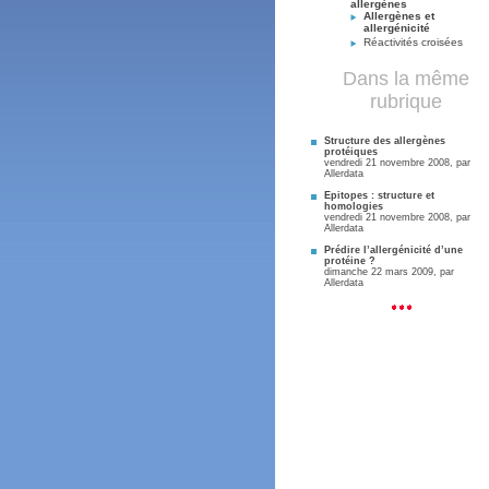
allergènes
Allergènes et
allergénicité
Réactivités croisées
Dans la même
rubrique
Structure des allergènes
protéiques
vendredi 21 novembre 2008, par
Allerdata
Epitopes : structure et
homologies
vendredi 21 novembre 2008, par
Allerdata
Prédire l’allergénicité d’une
protéine ?
dimanche 22 mars 2009, par
Allerdata