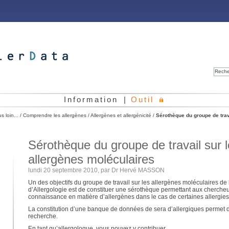
Reche
Information
|
Outil
us loin...
/
Comprendre les allergènes
/
Allergènes et allergénicité
/
Sérothèque du groupe de trav
Sérothèque du groupe de travail sur 
allergènes moléculaires
lundi 20 septembre 2010, par
Dr Hervé MASSON
Un des objectifs du groupe de travail sur les allergènes moléculaires de
d’Allergologie est de constituer une sérothèque permettant aux chercheu
connaissance en matière d’allergènes dans le cas de certaines allergies
La constitution d’une banque de données de sera d’allergiques permet d
recherche.
En tant qu’allergologue, vous pouvez y contribuer.