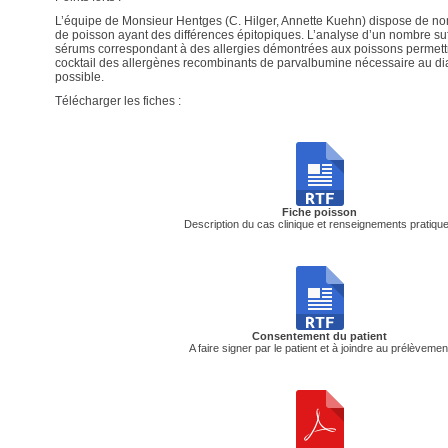
L’équipe de Monsieur Hentges (C. Hilger, Annette Kuehn) dispose de 
de poisson ayant des différences épitopiques. L’analyse d’un nombre su
sérums correspondant à des allergies démontrées aux poissons permettr
cocktail des allergènes recombinants de parvalbumine nécessaire au diag
possible.
Télécharger les fiches :
Fiche poisson
Description du cas clinique et renseignements pratiqu
Consentement du patient
A faire signer par le patient et à joindre au prélèvemen