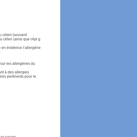
u céleri (souvent
u céleri (ainsi que rApi g
re en évidence l’allergène
.
sur les allergènes du
t à des allergies
res pertinents pour le