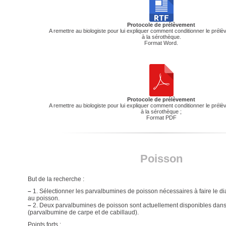
Protocole de prélèvement
A remettre au biologiste pour lui expliquer comment conditionner le prélè
à la sérothèque.
Format Word.
Protocole de prélèvement
A remettre au biologiste pour lui expliquer comment conditionner le prélè
à la sérothèque ;
Format PDF
Poisson
But de la recherche :
–
1. Sélectionner les parvalbumines de poisson nécessaires à faire le dia
au poisson.
–
2. Deux parvalbumines de poisson sont actuellement disponibles dan
(parvalbumine de carpe et de cabillaud).
Points forts :