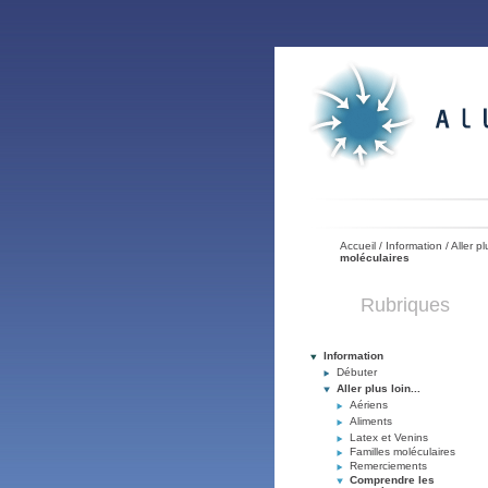
Accueil
/
Information
/
Aller pl
moléculaires
Rubriques
Information
Débuter
Aller plus loin...
Aériens
Aliments
Latex et Venins
Familles moléculaires
Remerciements
Comprendre les