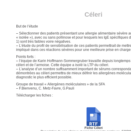
Céleri
But de l’étude
–
Sélectionner des patients présentant une allergie alimentaire sévère a
« isolée »), avec ou sans pollinose et pour lesquels les IgE spécifiques d
1) sont très faibles voire négatives.
–
L’étude du profil de sensibilisation de ces patients permettrait de mett
impliqué dans ces réactions sévères pour une meilleure prise en charge
Points forts :
–
l’équipe de Karin Hoffmann-Sommergruber travaille depuis longtemps 
céleri et de l’armoise. Cette équipe a isolé la LTP du céleri.
–
L’analyse d’un nombre suffisamment important de sérums correspondan
démontrées au céleri permettra de mieux définir les allergènes moléculai
diagnostic le plus efficient possible.
Groupe de travail « Allergènes moléculaires » de la SFA
–
F.Bienvenu, C. Metz-Favre, G.Pauli
Télécharger les fiches :
Fiche Céleri