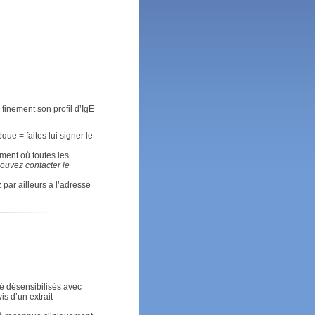
 finement son profil d’IgE
ue = faites lui signer le
ement où toutes les
ouvez contacter le
par ailleurs à l’adresse
é désensibilisés avec
is d’un extrait