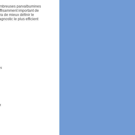
nombreuses parvalbumines
ffisamment important de
a de mieux définir le
nostic le plus efficient
es
t