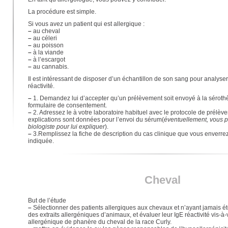
La procédure est simple.
Si vous avez un patient qui est allergique :
–
au cheval
–
au céleri
–
au poisson
–
à la viande
–
à l’escargot
–
au cannabis.
Il est intéressant de disposer d’un échantillon de son sang pour analyser
réactivité.
–
1. Demandez lui d’accepter qu’un prélèvement soit envoyé à la sérothèq
formulaire de consentement.
–
2. Adressez le à votre laboratoire habituel avec le protocole de prélèv
explications sont données pour l’envoi du sérum(
éventuellement, vous p
biologiste pour lui expliquer
).
–
3.Remplissez la fiche de description du cas clinique que vous enverrez 
indiquée.
Cheval
But de l’étude
–
Sélectionner des patients allergiques aux chevaux et n’ayant jamais ét
des extraits allergéniques d’animaux, et évaluer leur IgE réactivité vis-à-v
allergénique de phanère du cheval de la race Curly.