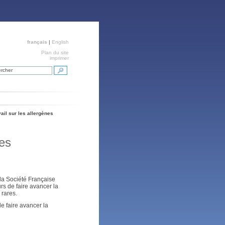
français
|
English
Plan du site
imprimer
rcher
ail sur les allergènes
les
 la Société Française
rs de faire avancer la
 rares.
e faire avancer la