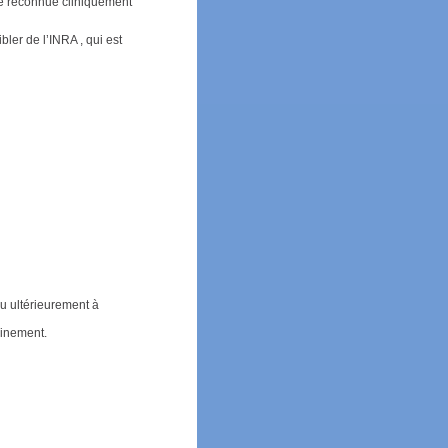
té reconnue cliniquement
bler de l’INRA , qui est
ou ultérieurement à
minement.