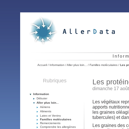
Infor
Accueil
/
Information
/
Aller plus loin...
/
Familles moléculaires
/
Les pr
Rubriques
Les protéi
dimanche 17 août
Information
Débuter
Les végétaux repré
Aller plus loin...
apports nutrition
Aériens
Aliments
les graines oléag
Latex et Venins
tubercules) et dan
Familles moléculaires
Remerciements
Les graines des c
Comprendre les allergènes