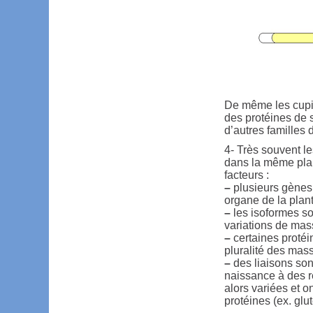
De même les cupine
des protéines de s
d’autres familles 
4- Très souvent le
dans la même plan
facteurs :
–
plusieurs gènes
organe de la plan
–
les isoformes so
variations de mas
–
certaines protéi
pluralité des mas
–
des liaisons son
naissance à des r
alors variées et 
protéines (ex. glu