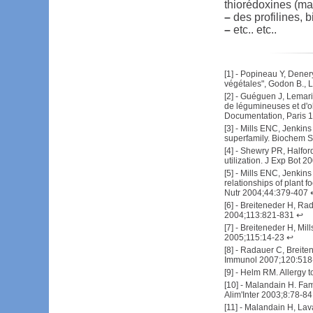
thiorédoxines (maïs
–
des profilines, b
–
etc.. etc..
[
1
] -
Popineau Y, Denery-
végétales", Godon B., 
[
2
] -
Guéguen J, Lemarié
de légumineuses et d'ol
Documentation, Paris 
[
3
] -
Mills ENC, Jenkins 
superfamily. Biochem 
[
4
] -
Shewry PR, Halford 
utilization. J Exp Bot 
[
5
] -
Mills ENC, Jenkins 
relationships of plant f
Nutr 2004;44:379-407
[
6
] -
Breiteneder H, Rada
2004;113:821-831
↩
[
7
] -
Breiteneder H, Mill
2005;115:14-23
↩
[
8
] -
Radauer C, Breitene
Immunol 2007;120:518
[
9
] -
Helm RM. Allergy t
[
10
] -
Malandain H. Fami
Alim'Inter 2003;8:78-84
[
11
] -
Malandain H, Lavau