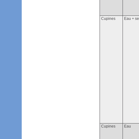
Cupines
Eau + se
Cupines
Eau