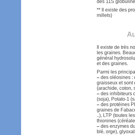
des 11S globulin
** Il existe des p
millets)
Au
Il existe de très 
les graines. Beauc
général hydrosolub
et des graines.
Parmi les principal
–
des oléosines : 
graisseux et sont
(arachide, coton, s
–
des inhibiteurs 
(soja), Potato-1 (s
–
des protéines PR
graines de Fabacée
..), LTP (toutes l
thionines (céréale
–
des enzymes du m
blé, orge), glyoxa