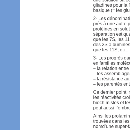
gliadines pour la 
basique (= les glu
2- Les dénominati
près à une autre p
protéines en solut
séparation est qua
que les 7S, les 11
des 2S albumines
que les 11S, etc..
3- Les progrès da
en familles moléc
–
la relation entre
–
les assemblages 
–
la résistance au
–
les parentés ent
Ce dernier point 
les réactivités cr
biochimistes et le
peut aussi l’embro
Ainsi les prolami
trouvées dans les
nomd’une super-fa