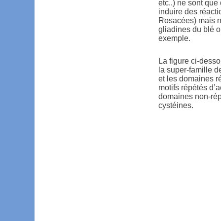
etc..) ne sont qu
induire des réacti
Rosacées) mais ne
gliadines du blé 
exemple.
La figure ci-desso
la super-famille 
et les domaines ré
motifs répétés d’a
domaines non-répé
cystéines.