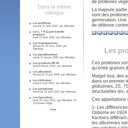
de protéines végé
Dans la même
La majeure partie 
rubrique
sont des protéine
germination. Une 
Les profilines
de défense contre
samedi 21 août 2010, par
Allerdata
Les L T P (Lipid transfer
proteins)
lundi 23 août 2010, par
Allerdata
Les tropomyosines
dimanche 22 mars 2009, par
Les pr
Allerdata
Les parvalbumines
mardi 27 janvier 2009, par
Allerdata
Ces protéines son
Les protéines PR-10
lundi 8 février 2010, par
Allerdata
qu’entre graines d
Les albumines
dimanche 15 juin 2008, par
Allerdata
Malgré tout, des 
dans un premier t
Les chitinases
mardi 6 avril 2010, par
Allerdata
globulines, 2S, 7S
Les polcalcines
structurelles (ex.
mercredi 18 août 2010, par
Allerdata
Les lipocalines
Ces appellations s
lundi 19 mars 2012, par
Allerdata
,
Dr
Christiane Hilger
1- Les différences
Osborne en 1924 a
fractions différant
les albumines son
une solution salée