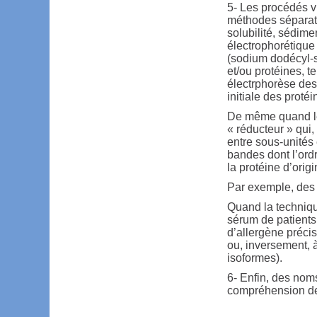
5- Les procédés vi
méthodes séparati
solubilité, sédimen
électrophorétique 
(sodium dodécyl-su
et/ou protéines, t
électrphorèse des
initiale des protéi
De même quand le 
« réducteur » qui,
entre sous-unités 
bandes dont l’ord
la protéine d’origi
Par exemple, des 
Quand la techniqu
sérum de patients
d’allergène précis
ou, inversement, 
isoformes).
6- Enfin, des nom
compréhension des