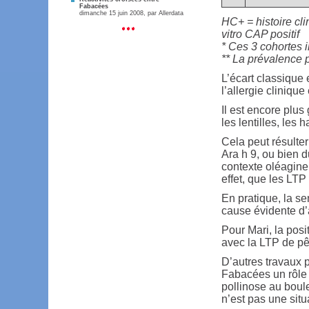
Fabacées
dimanche 15 juin 2008, par
Allerdata
HC+ = histoire cli
vitro CAP positif
* Ces 3 cohortes 
** La prévalence p
L’écart classique 
l’allergie cliniqu
Il est encore plu
les lentilles, les ha
Cela peut résulter
Ara h 9, ou bien 
contexte oléagineu
effet, que les LTP
En pratique, la s
cause évidente d’a
Pour Mari, la posi
avec la LTP de pê
D’autres travaux 
Fabacées un rôle 
pollinose au boule
n’est pas une sit