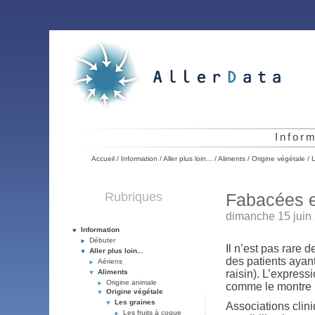
Infor
Accueil
/
Information
/
Aller plus loin...
/
Aliments
/
Origine végétale
/
L
Rubriques
Fabacées e
dimanche 15 juin
Information
Débuter
Il n’est pas rare 
Aller plus loin...
des patients ayan
Aériens
Aliments
raisin). L’expressi
Origine animale
comme le montre l
Origine végétale
Les graines
Associations clin
Les fruits à coque