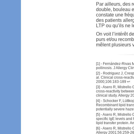
Par ailleurs, des
double, bouleau e
constate une fréq
des patients aller
LTP ou qu’ils ne 
On voit l’intérêt 
purs et/ou recomb
mêlent plusieurs 
[
1
] -
Fernández-Rivas M,
pollinosis. J Allergy 
[
2
] -
Rodriguez J, Cresp
al. Clinical cross-reac
2000;106:183-189
↩
[
3
] -
Asero R, Mistrello 
cross-reactivity between
clinical study. Allergy
[
4
] -
Schocker F, Lüttkop
Recombinant lipid transf
potentially severe haze
[
5
] -
Asero R, Mistrello 
specific IgE levels and 
lipid transfer protein.
[
6
] -
Asero R, Mistrello
Allergy 2001;56:259-2