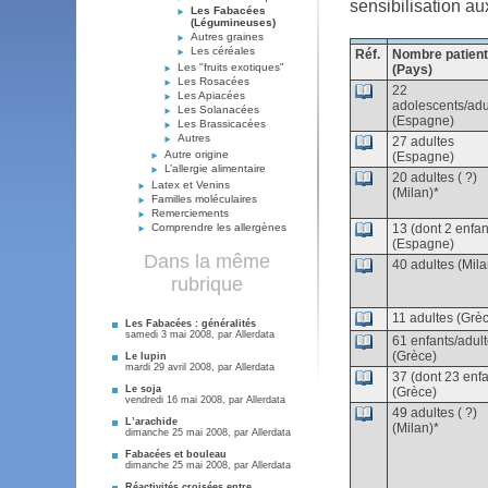
sensibilisation a
Les Fabacées
(Légumineuses)
Autres graines
Les céréales
Réf.
Nombre patien
Les "fruits exotiques"
(Pays)
Les Rosacées
22
Les Apiacées
adolescents/adu
Les Solanacées
(Espagne)
Les Brassicacées
Autres
27 adultes
Autre origine
(Espagne)
L’allergie alimentaire
20 adultes ( ?)
Latex et Venins
(Milan)*
Familles moléculaires
Remerciements
Comprendre les allergènes
13 (dont 2 enfan
(Espagne)
Dans la même
40 adultes (Mila
rubrique
11 adultes (Grè
Les Fabacées : généralités
samedi 3 mai 2008, par
Allerdata
61 enfants/adul
(Grèce)
Le lupin
mardi 29 avril 2008, par
Allerdata
37 (dont 23 enfa
Le soja
(Grèce)
vendredi 16 mai 2008, par
Allerdata
49 adultes ( ?)
L’arachide
(Milan)*
dimanche 25 mai 2008, par
Allerdata
Fabacées et bouleau
dimanche 25 mai 2008, par
Allerdata
Réactivités croisées entre