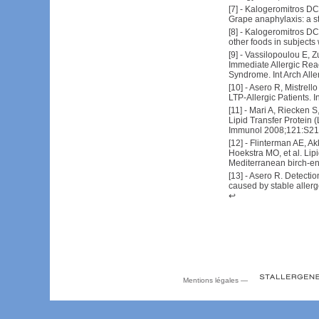
[
7
] -
Kalogeromitros DC,
Grape anaphylaxis: a s
[
8
] -
Kalogeromitros DC,
other foods in subjects
[
9
] -
Vassilopoulou E, Zu
Immediate Allergic Reac
Syndrome. Int Arch All
[
10
] -
Asero R, Mistrell
LTP-Allergic Patients. 
[
11
] -
Mari A, Riecken S,
Lipid Transfer Protein 
Immunol 2008;121:S2
[
12
] -
Flinterman AE, A
Hoekstra MO, et al. Lipi
Mediterranean birch-en
[
13
] -
Asero R. Detection
caused by stable aller
↩
Mentions légales
—